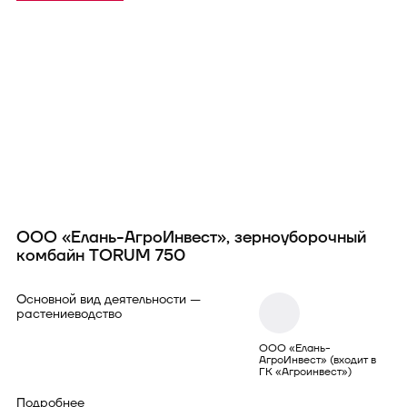
ООО «Елань-АгроИнвест», зерноуборочный
О
комбайн TORUM 750
T
Основной вид деятельности —
Ос
растениеводство
пл
ор
се
ООО «Елань-
АгроИнвест» (входит в
ГК «Агроинвест»)
По
Подробнее