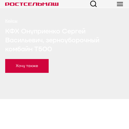
Кейсы
КФХ Онуприенко Сергей
Васильевич, зерноуборочный
комбайн T500
Хочу также