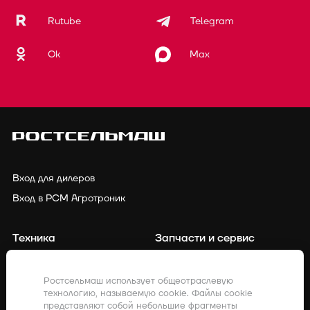
Rutube
Telegram
Ok
Max
Вход для дилеров
Вход в РСМ Агротроник
Техника
Запчасти и сервис
Финансирование
Контакты
Ростсельмаш использует общеотраслевую
технологию, называемую cookie. Файлы cookie
Точное земледелие
Клиенты о нас
представляют собой небольшие фрагменты