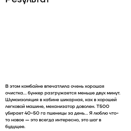
зависимости от условий работы. Гидропривод мотовила с
функцией синхропривода автоматически изменяет обороты
мотовила в зависимости от скорости движения
комбайна
.
В этом комбайне впечатлила очень хорошая
очистка… бункер разгружается меньше двух минут.
Шумоизоляция в кабине шикарная, как в хорошей
легковой машине, механизатор доволен. T500
убирает 40-50 га пшеницы за день… Я люблю что-
то новое — это всегда интересно, это шаг в
будущее.