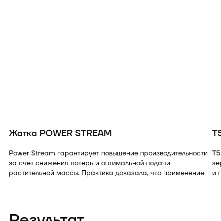
Жатка POWER STREAM
T
Power Stream гарантирует повышение производительности
T5
за счет снижения потерь и оптимальной подачи
зе
растительной массы. Практика доказала, что применение
и 
этой жатки в совокупности с оригинальным режущим
до
аппаратом, имеющим привод на основе планетарного
за
редуктора, сокращает потери зерна из-за осыпания и
гарантирует уверенную равномерную подачу вне
Результат