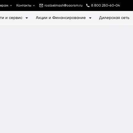
лерам
Контакты
rostselmash@oaorsm.ru
8 800 250-60-04
ти и сервис
Акции и Финансирование
Дилерская сеть
а
Записаться на экскурсию