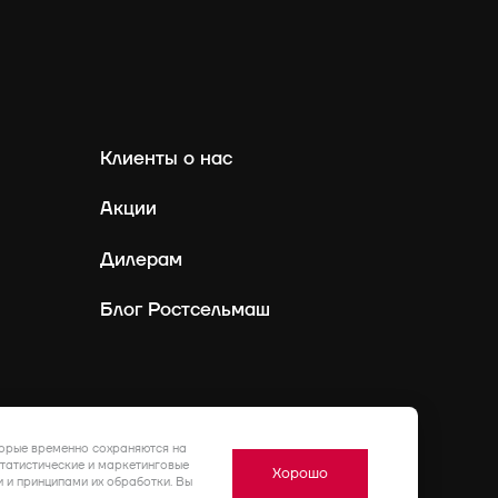
Клиенты о нас
Акции
Дилерам
Блог Ростсельмаш
Россия
Ру
торые временно сохраняются на
статистические и маркетинговые
Хорошо
 и принципами их обработки. Вы