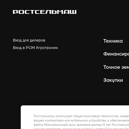
Вход для дилеров
Техника
Вход в РСМ Агротроник
Финансир
Точное зе
Закупки
Ростсельмаш использует общеотраслевую технологию, назыв
вашем компьютере или мобильном устройстве, и обеспечиваю
файлы Максимальный срок хранения данных 5 лет. Ростсельм