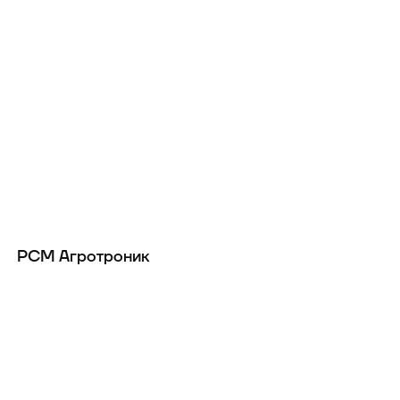
РСМ Агротроник