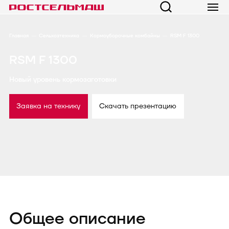
Главная
Сельхозтехника
Кормоуборочные комбайны
RSM F 1300
RSM F 1300
Новый уровень кормозаготовки
Заявка на технику
Скачать презентацию
Общее описание