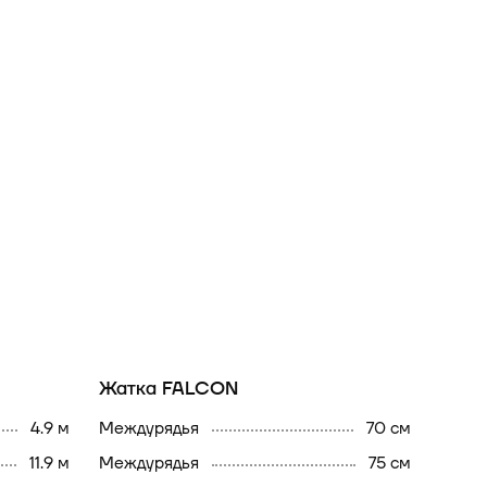
Жатка FALCON
4.9 м
междурядья
70 см
11.9 м
междурядья
75 см