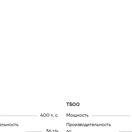
T500
400 л. с.
мощность
производительность
36 т/ч
до