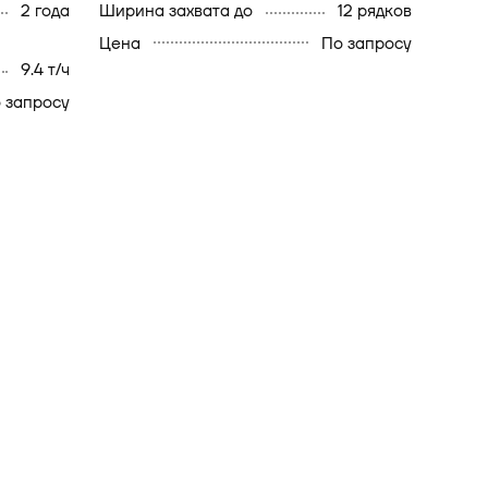
2 года
ширина захвата до
12 рядков
Цена
По запросу
9.4 т/ч
 запросу