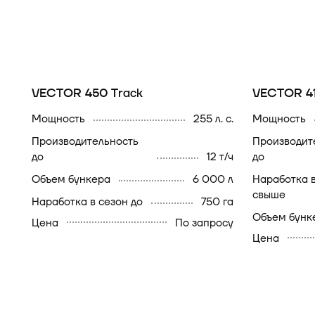
VECTOR 450 Track
VECTOR 4
мощность
255 л. с.
мощность
производительность
производительность
до
12 т/ч
до
объем бункера
6 000 л
наработка в сезон
свыше
наработка в сезон до
750 га
объем бунк
Цена
По запросу
Цена