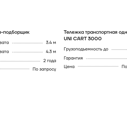
а-подборщик
Тележка транспортная од
UNI CART 3000
хвата
3.4 м
грузоподъемность до
хвата
4.3 м
гарантия
2 года
Цена
По
По запросу