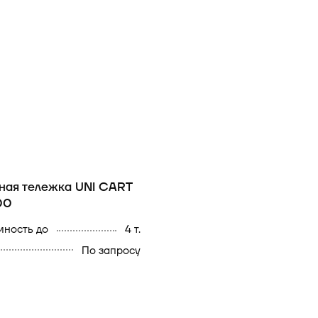
ная тележка UNI CART
00
мность до
4 т.
По запросу