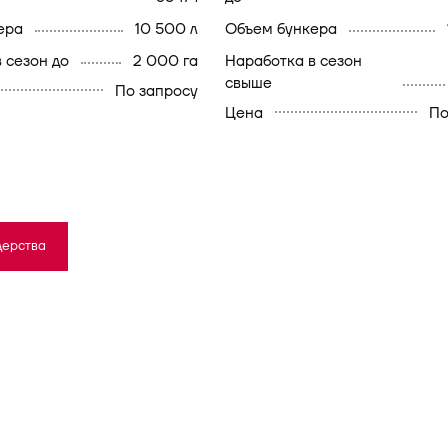
ера
10 500 л
объем бункера
в сезон до
2 000 га
наработка в сезон
свыше
По запросу
Цена
По
дерства