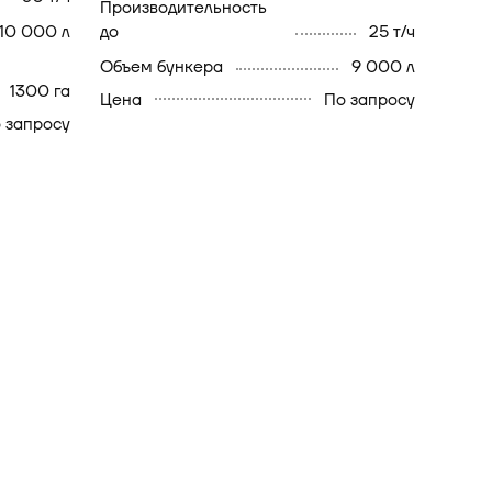
производительность
10 000 л
до
25 т/ч
объем бункера
9 000 л
1300 га
Цена
По запросу
 запросу