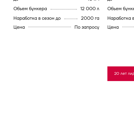
объем бункера
12 000 л
объем бунк
наработка в сезон до
2000 га
наработка 
Цена
По запросу
Цена
20 лет ли