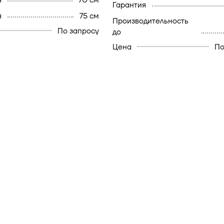
я
70 см
гарантия
я
75 см
производительность
По запросу
до
Цена
По