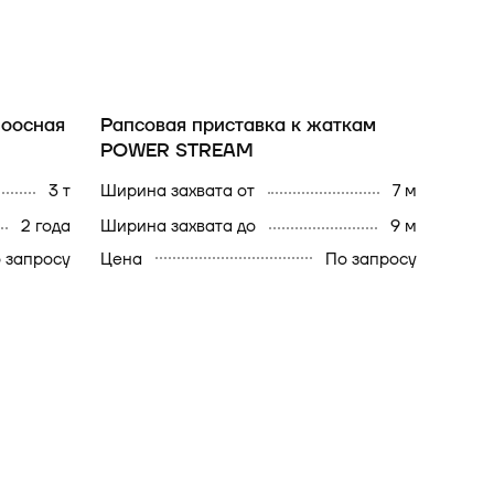
ноосная
Рапсовая приставка к жаткам
POWER STREAM
3 т
Ширина захвата от
7 м
2 года
Ширина захвата до
9 м
 запросу
Цена
По запросу