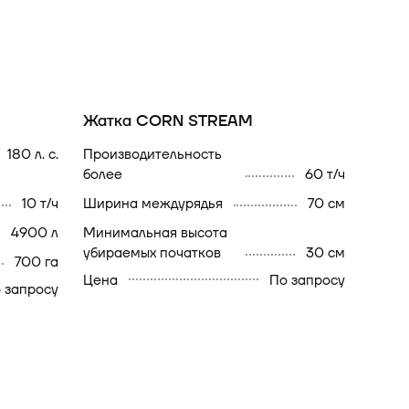
Жатка CORN STREAM
180 л. с.
производительность
более
60 т/ч
10 т/ч
ширина междурядья
70 см
4900 л
минимальная высота
убираемых початков
30 см
700 га
Цена
По запросу
 запросу