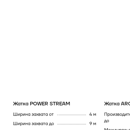
Жатка POWER STREAM
Жатка AR
ширина захвата от
4 м
производительность
до
ширина захвата до
9 м