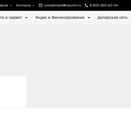
лерам
Контакты
rostselmash@oaorsm.ru
8 800 250-60-04
ти и сервис
Акции и Финансирование
Дилерская сеть
а
Записаться на экскурсию