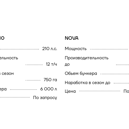
10
NOVA
210 л.с.
мощность
производительность
12 т/ч
до
объем бункера
750 га
наработка в сезон до
ера
6 000 л
Цена
По
По запросу