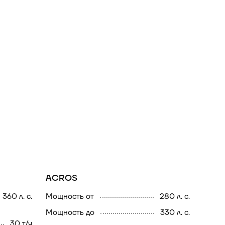
ACROS
360 л. с.
мощность от
280 л. с.
мощность до
330 л. с.
30 т/ч