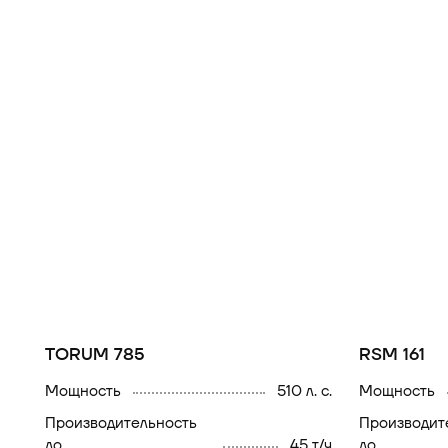
TORUM 785
RSM 161
мощность
510 л. с.
мощность
производительность
производительность
до
45 т/ч
до