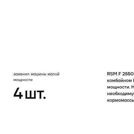
RSM F 2550
заменил машины малой
мощности
комбайном 
4
шт.
мощности. 
необходиму
кормомассы