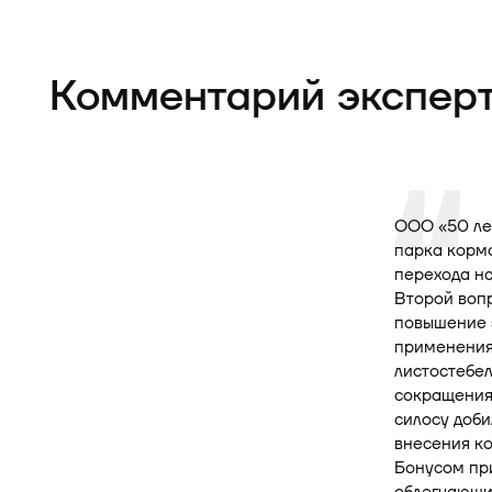
Комментарий экспер
ООО «50 лет
парка кормо
перехода н
Второй вопр
повышение э
применения 
листостебел
сокращения 
силосу доби
внесения ко
Бонусом пр