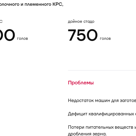
олочного и племенного КРС,
РС
дойное стадо
00
750
голов
голов
Проблемы
Недостаток машин для заготов
Дефицит квалифицированных 
Потери питательных веществ 
дробления зерна.