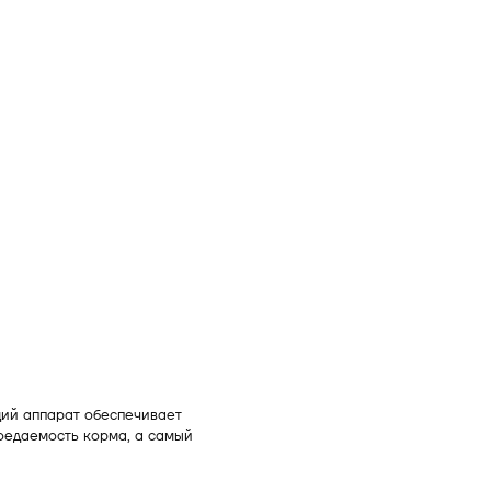
ий аппарат обеспечивает
оедаемость корма, а самый
ти до 200 т/ч.