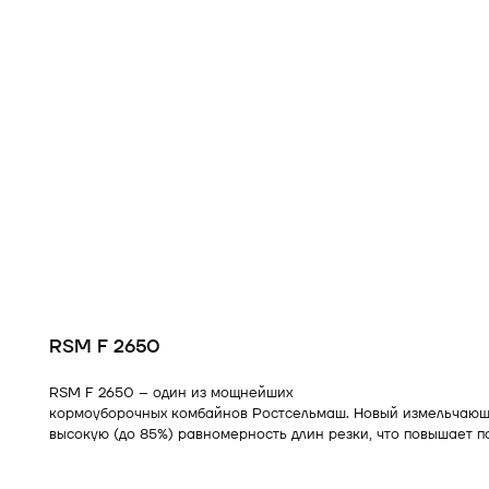
RSM F 2650
RSM F 2650 – один из мощнейших
кормоуборочных комбайнов
Ростсельмаш. Новый измельчающ
высокую (до 85%) равномерность длин резки, что повышает п
короткий тракт в классе позволяет добиться производительнос