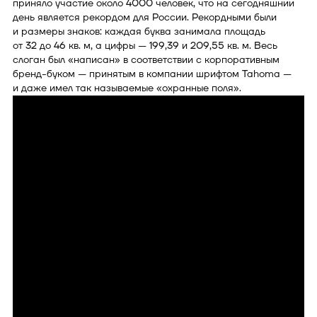
приняло участие около 4000 человек, что на сегодняшний
день является рекордом для Рос­сии. Рекордными были
и размеры зна­ков: каждая буква занимала площадь
от 32 до 46 кв. м, а цифры — 199,39 и 209,55 кв. м. Весь
слоган был «напи­сан» в соответствии с корпоративным
бренд-буком — принятым в компании шрифтом Tahoma —
и даже имел так называемые «охранные поля».