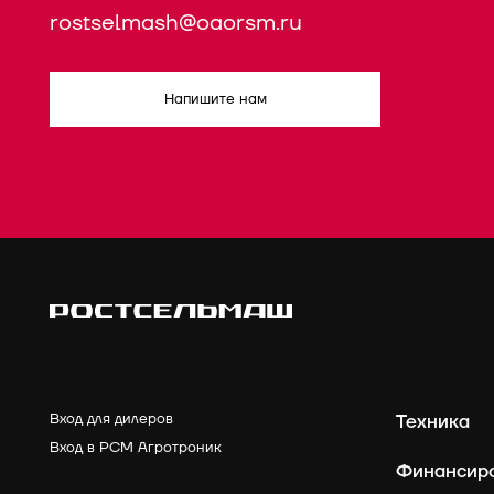
rostselmash@oaorsm.ru
Напишите нам
Вход для дилеров
Техника
Вход в РСМ Агротроник
Финансир