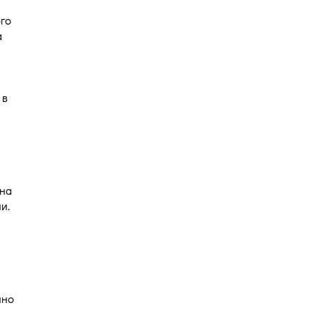
го
а
 в
 на
и.
нно