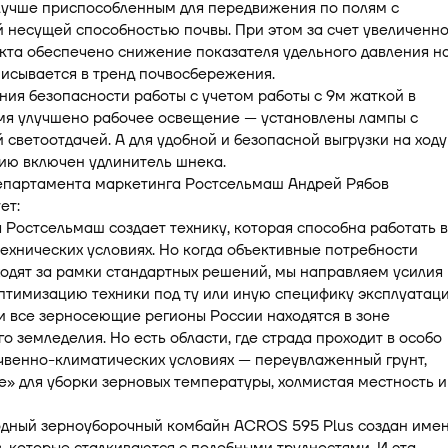
лучше приспособленным для передвижения по полям с
несущей способностью почвы. При этом за счет увеличенно
кта обеспечено снижение показателя удельного давления н
вписывается в тренд почвосбережения.
ия безопасности работы с учетом работы с 9м жаткой в
мя улучшено рабочее освещение — установлены лампы с
светоотдачей. А для удобной и безопасной выгрузки на ходу
ию включен удлинитель шнека.
епартамента маркетинга Ростсельмаш Андрей Рябов
ет:
Ростсельмаш создает технику, которая способна работать в
ехнических условиях. Но когда объективные потребности
одят за рамки стандартных решений, мы направляем усилия
тимизацию техники под ту или иную специфику эксплуатаци
 все зерносеющие регионы России находятся в зоне
о земледелия. Но есть области, где страда проходит в особо
чвенно-климатических условиях — переувлаженный грунт,
» для уборки зерновых температуры, холмистая местность и
дный зерноуборочный комбайн ACROS 595 Plus создан име