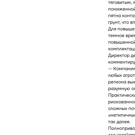
тяговитым, 
пониженной 
пятна конта
грунт, что 
Для повышен
темное вре
повышенной 
комплектац
Директор д
комментиру
— Компания 
любых агрот
региона вых
разумную оп
Практически
рискованног
сложных по
«нетипичные
так далее.
Полноприво