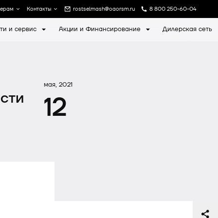
лерам
Контакты
rostselmash@oaorsm.ru
8 800 250-60-04
ти и сервис
Акции и Финансирование
Дилерская сеть
а
Записаться на экскурсию
мая, 2021
сти
12