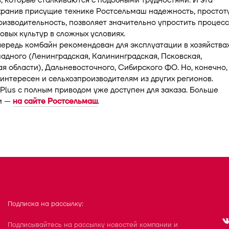
в, которые сталкиваются с подобными трудностями. И эта
хранив присущие технике Ростсельмаш надежность, простот
изводительность, позволяет значительно упростить процесс
овых культур в сложных условиях.
ередь комбайн рекомендован для эксплуатации в хозяйства
дного (Ленинградская, Калининградская, Псковская,
я области), Дальневосточного, Сибирского ФО. Но, конечно,
интересен и сельхозпроизводителям из других регионов.
lus c полным приводом уже доступен для заказа. Больше
и —
на сайте Ростсельмаш
.
Подписка на рассылку:
Подписывайтесь на рассылку новостей компании и