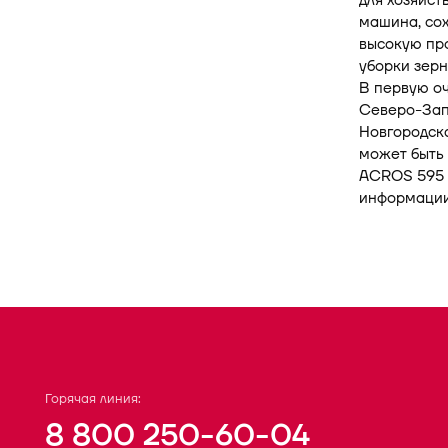
для хозяйст
машина, со
высокую про
уборки зерн
В первую оч
Северо-Запа
Новгородска
может быть 
ACROS 595 P
информаци
Горячая линия:
8 800 250-60-04