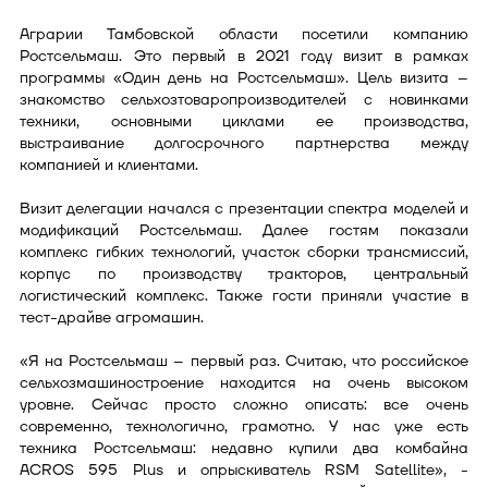
Аграрии Тамбовской области посетили компанию
Ростсельмаш. Это первый в 2021 году визит в рамках
программы «Один день на Ростсельмаш». Цель визита –
знакомство сельхозтоваропроизводителей с новинками
техники, основными циклами ее производства,
выстраивание долгосрочного партнерства между
компанией и клиентами.
Визит делегации начался с презентации спектра моделей и
модификаций Ростсельмаш. Далее гостям показали
комплекс гибких технологий, участок сборки трансмиссий,
корпус по производству тракторов, центральный
логистический комплекс. Также гости приняли участие в
тест-драйве агромашин.
«Я на Ростсельмаш – первый раз. Cчитаю, что российское
сельхозмашиностроение находится на очень высоком
уровне. Сейчас просто сложно описать: все очень
современно, технологично, грамотно. У нас уже есть
техника Ростсельмаш: недавно купили два комбайна
ACROS 595 Plus и опрыскиватель RSM Satellitе», -