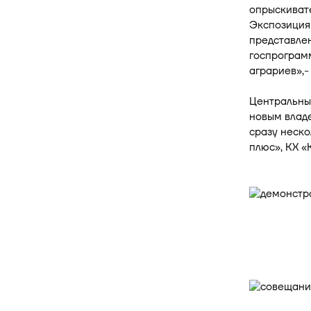
опрыскивате
Экспозиция
представле
госпрограмм
аграриев»,-
Центральным
новым влад
сразу неско
плюс», КХ «