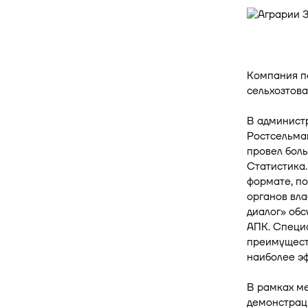
Компания п
сельхозтов
В администр
Ростсельма
провел боль
Статистика.
формате, по
органов вла
диалог» обс
АПК. Специ
преимущест
наиболее эф
В рамках м
демонстрац