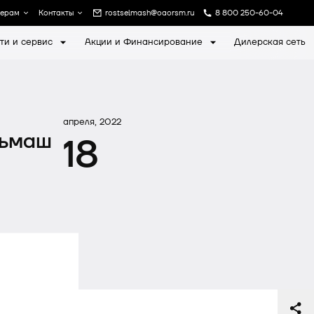
лерам
Контакты
rostselmash@oaorsm.ru
8 800 250-60-04
ти и сервис
Акции и Финансирование
Дилерская сеть
а
Записаться на экскурсию
апреля, 2022
льмаш
18