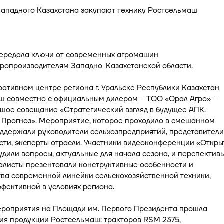
ередала ключи от современных агромашин
аропроизводителям Западно-Казахстанской области.
ативном центре региона г. Уральске Республики Казахстан
ш совместно с официальным дилером – ТОО «Орал Агро» -
шое совещание «Стратегический взгляд в будущее АПК.
 Прогноз». Мероприятие, которое проходило в смешанном
ддержали руководители сельхозпредприятий, представители
сти, эксперты отрасли. Участники видеоконференции «Откр
удили вопросы, актуальные для начала сезона, и перспектив
алисты презентовали конструктивные особенности и
ва современной линейки сельскохозяйственной техники,
фективной в условиях региона.
ероприятия на Площади им. Первого Президента прошла
ия продукции Ростсельмаш: тракторов RSM 2375,