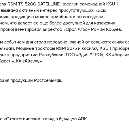
ля RSM TS 3200 SATELLINE, косилки самоходной KSU 1.
 вызвала активный интерес присутствующих. «Всю
нную продукцию можно приобрести по выгодным
ам, что делает ее еще более доступной для казахских
 прокомментировал директор «Орал Агро» Рамин Кабуев.
 событием дня стала передача ключей от сельхозтехники е
ельцам. Мощные тракторы RSM 2375 и косилку KSU 1 приобр
лько предприятий Республики: ТОО «Адия АГРО», КХ «Бирли
Карен», КХ «Айсулу».