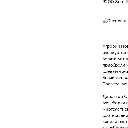
3200 Satelli
Аграрии Но
эксплуатац
десяти лет 
приобрели 
соевыми жат
Хозяйство у
Ростсельма
Директор СХ
для уборки 
многолетнем
соотношении
купили еще 