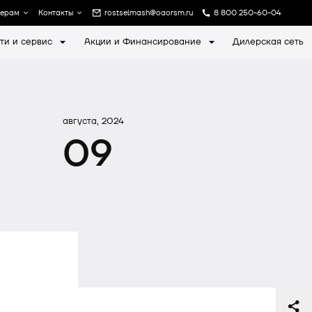
лерам
Контакты
rostselmash@oaorsm.ru
8 800 250-60-04
ти и сервис
Акции и Финансирование
Дилерская сеть
а
Записаться на экскурсию
августа, 2024
09