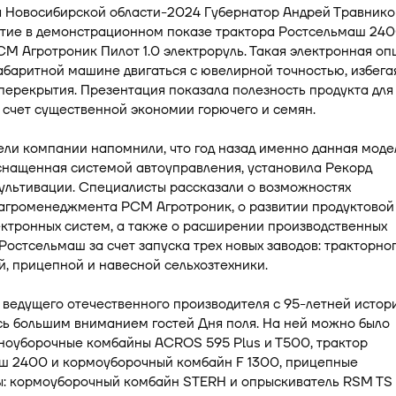
я Новосибирской области-2024 Губернатор Андрей Травнико
стие в демонстрационном показе трактора Ростсельмаш 240
М Агротроник Пилот 1.0 электроруль. Такая электронная оп
абаритной машине двигаться с ювелирной точностью, избега
перекрытия. Презентация показала полезность продукта для
 счет существенной экономии горючего и семян.
ли компании напомнили, что год назад именно данная моде
снащенная системой автоуправления, установила Рекорд
ультивации. Специалисты рассказали о возможностях
агроменеджмента РСМ Агротроник, о развитии продуктовой
ктронных систем, а также о расширении производственных
остсельмаш за счет запуска трех новых заводов: тракторног
, прицепной и навесной сельхозтехники.
ведущего отечественного производителя с 95-летней истор
сь большим вниманием гостей Дня поля. На ней можно было
рноуборочные комбайны ACROS 595 Plus и Т500, трактор
ш 2400 и кормоуборочный комбайн F 1300, прицепные
: кормоуборочный комбайн STERH и опрыскиватель RSM TS