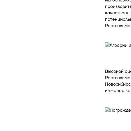
мы обновляе
производите
качественны
потенциаль
Ростсельмаш
Высокой оц
Ростсельма
Новосибирс
инженер ко