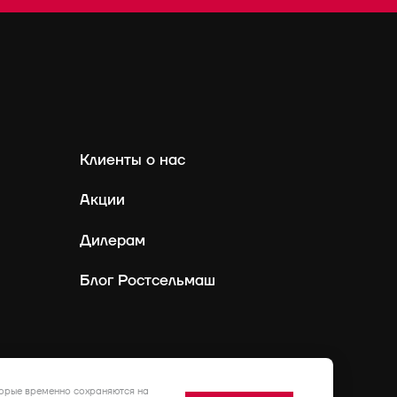
Клиенты о нас
Акции
Дилерам
Блог Ростсельмаш
Россия
Ру
торые временно сохраняются на