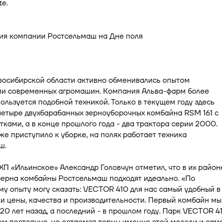
te.
восибирской области активно обменивались опытом
ии современных агромашин. Компания Альва-фарм более
пользуется подобной техникой. Только в текущем году здесь
четыре двухбарабанных зерноуборочных комбайна RSM 161 с
ками, а в конце прошлого года - два трактора серии 2000.
же приступило к уборке, на полях работает техника
ш.
П «Ильинское» Александр Головчун отметил, что в их район
зерна комбайны Ростсельмаш подходят идеально. «По
у опыту могу сказать: VECTOR 410 для нас самый удобный в
 цены, качества и производительности. Первый комбайн мы
20 лет назад, а последний - в прошлом году. Парк VECTOR 4