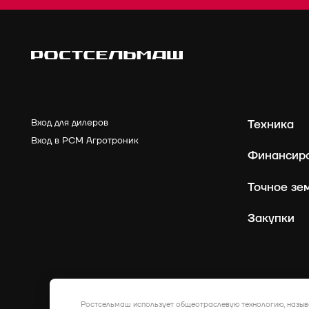
Вход для дилеров
Техника
Вход в РСМ Агротроник
Финансир
Точное зе
Закупки
Ростсельмаш использует общеотраслевую технологию, назыв