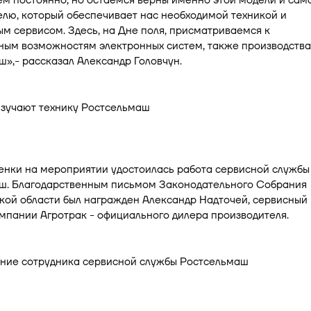
м постоянно, но остаемся верны именно этой модели и сам
лю, который обеспечивает нас необходимой техникой и
м сервисом. Здесь, на Дне поля, присматриваемся к
ным возможностям электронных систем, также производства
»,- рассказал Александр Головчун.
енки на мероприятии удостоилась работа сервисной службы
ш. Благодарственным письмом Законодательного Собрания
кой области был награжден Александр Надточей, сервисный
мпании Агротрак - официального дилера производителя.