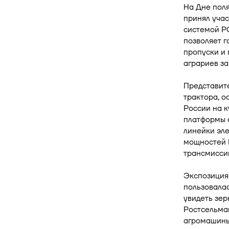
На Дне пол
принял уча
системой РС
позволяет г
пропуски и 
аграриев за
Представите
трактора, о
России на к
платформы 
линейки эле
мощностей Р
трансмиссий
Экспозиция 
пользовала
увидеть зе
Ростсельма
агромашины