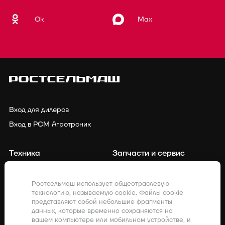
Ok
Max
Вход для дилеров
Вход в РСМ Агротроник
Техника
Запчасти и сервис
Финансирование
Контакты
Ростсельмаш использует общеотраслевую
технологию, называемую cookie. Файлы cookie
Точное земледелие
Клиенты о нас
представляют собой небольшие фрагменты
данных, которые временно сохраняются на
Закупки
Акции
вашем компьютере или мобильном устройстве, и