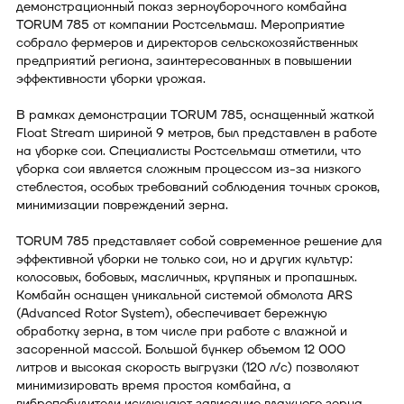
демонстрационный показ зерноуборочного комбайна
TORUM 785 от компании Ростсельмаш. Мероприятие
собрало фермеров и директоров сельскохозяйственных
предприятий региона, заинтересованных в повышении
эффективности уборки урожая.
В рамках демонстрации TORUM 785, оснащенный жаткой
Float Stream шириной 9 метров, был представлен в работе
на уборке сои. Специалисты Ростсельмаш отметили, что
уборка сои является сложным процессом из-за низкого
стеблестоя, особых требований соблюдения точных сроков,
минимизации повреждений зерна.
TORUM 785 представляет собой современное решение для
эффективной уборки не только сои, но и других культур:
колосовых, бобовых, масличных, крупяных и пропашных.
Комбайн оснащен уникальной системой обмолота ARS
(Advanced Rotor System), обеспечивает бережную
обработку зерна, в том числе при работе с влажной и
засоренной массой. Большой бункер объемом 12 000
литров и высокая скорость выгрузки (120 л/с) позволяют
минимизировать время простоя комбайна, а
вибропобудители исключают зависание влажного зерна.