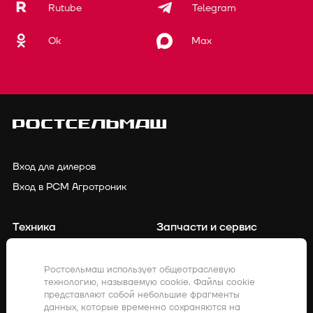
Rutube
Telegram
Ok
Max
Вход для дилеров
Вход в РСМ Агротроник
Техника
Запчасти и сервис
Финансирование
Контакты
Ростсельмаш использует общеотраслевую
технологию, называемую cookie. Файлы cookie
Точное земледелие
Клиенты о нас
представляют собой небольшие фрагменты
данных, которые временно сохраняются на
Закупки
Акции