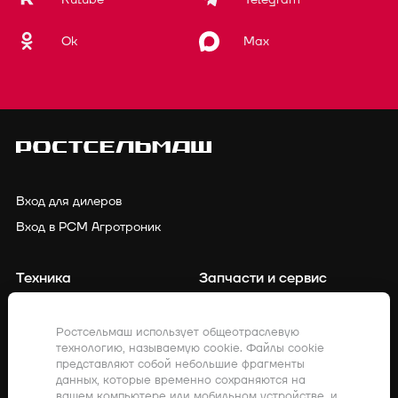
Ok
Max
Вход для дилеров
Вход в РСМ Агротроник
Техника
Запчасти и сервис
Финансирование
Контакты
Ростсельмаш использует общеотраслевую
технологию, называемую cookie. Файлы cookie
Точное земледелие
Клиенты о нас
представляют собой небольшие фрагменты
данных, которые временно сохраняются на
Закупки
Акции
вашем компьютере или мобильном устройстве, и