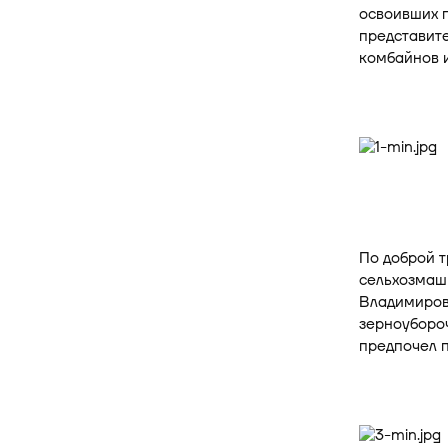
освоивших п
представит
комбайнов и
По доброй т
сельхозмаш
Владимиров
зерноуборо
предпочел п