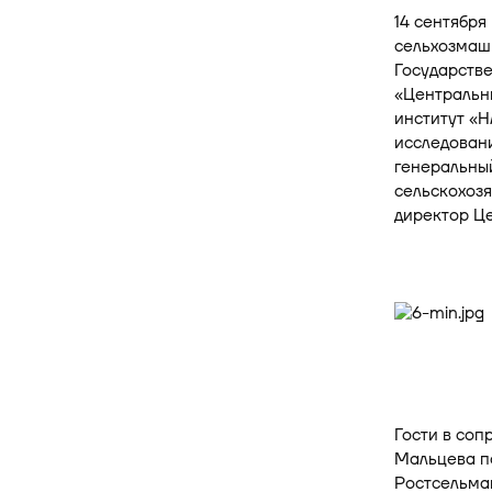
14 сентябр
сельхозмаш
Государств
«Центральн
институт «
исследовани
генеральны
сельскохоз
директор Ц
Гости в со
Мальцева по
Ростсельма