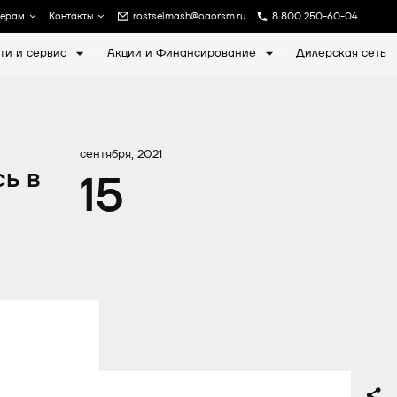
лерам
Контакты
rostselmash@oaorsm.ru
8 800 250-60-04
ти и сервис
Акции и Финансирование
Дилерская сеть
а
Записаться на экскурсию
сентября, 2021
ь в
15