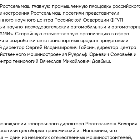
я Ростсельмаш главную промышленную площадку российског
иностроения Ростсельмаш посетили представители
енного научного центра Российской Федерации ФГУП
ый научно-исследовательский автомобильный и автомоторн
НАМИ». Старейшую отечественную организацию в сфере
я и разработки автотранспортных средств представили
й директор Сергей Владимирович Гайсин, директор Центра
яйственного машиностроения Рудольф Юрьевич Соловьёв и
ентра технологий Вячеслав Михайлович Довбыш.
провождении генерального директора Ростсельмаш Валерия
сетили цех сборки трансмиссий и . Напомним, что
ш — один из немногих отечественных машиностроителей,