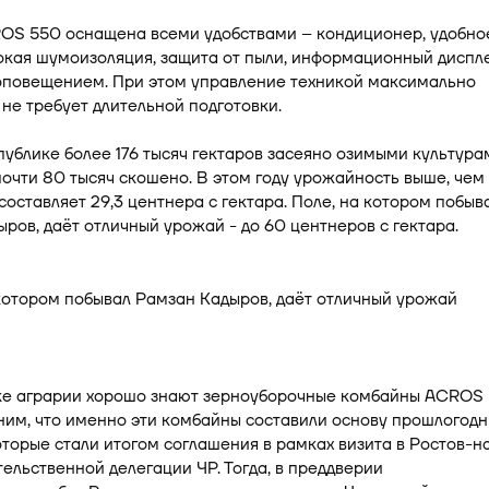
OS 550 оснащена всеми удобствами – кондиционер, удобно
окая шумоизоляция, защита от пыли, информационный диспл
оповещением. При этом управление техникой максимально
не требует длительной подготовки.
публике более 176 тысяч гектаров засеяно озимыми культура
почти 80 тысяч скошено. В этом году урожайность выше, чем 
составляет 29,3 центнера с гектара. Поле, на котором побыв
ров, даёт отличный урожай - до 60 центнеров с гектара.
ке аграрии хорошо знают зерноуборочные комбайны ACROS
им, что именно эти комбайны составили основу прошлогодн
оторые стали итогом соглашения в рамках визита в Ростов-н
ельственной делегации ЧР. Тогда, в преддверии