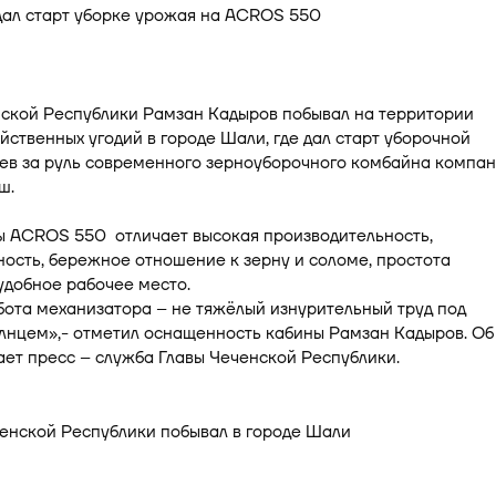
нской Республики Рамзан Кадыров побывал на территории
йственных угодий в городе Шали, где дал старт уборочной
сев за руль современного зерноуборочного комбайна компа
ш.
 ACROS 550 отличает высокая производительность,
ость, бережное отношение к зерну и соломе, простота
удобное рабочее место.
бота механизатора – не тяжёлый изнурительный труд под
лнцем»,- отметил оснащенность кабины Рамзан Кадыров. Об
ет пресс – служба Главы Чеченской Республики.