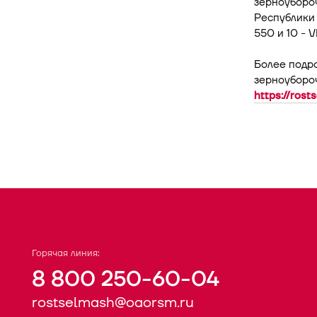
зерноуборо
Республики
550 и 10 - 
Более подр
зерноуборо
https://ros
Горячая линия:
8 800 250-60-04
rostselmash@oaorsm.ru