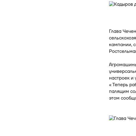
Глава Чече
сельскохозя
кампании, 
Ростсельма
Агромашины
универсальн
настроек и 
« Теперь ра
палящим со
этом сообща