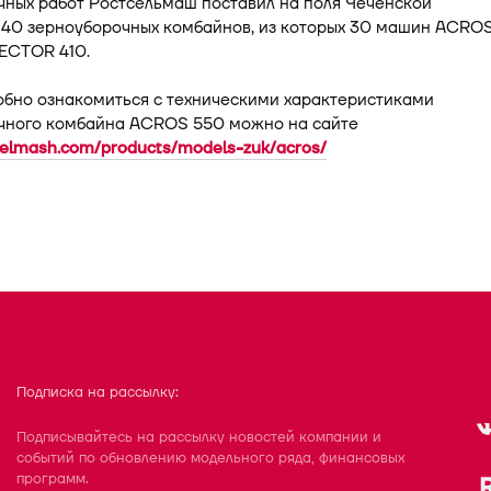
чных работ Ростсельмаш поставил на поля Чеченской
 40 зерноуборочных комбайнов, из которых 30 машин ACRO
VECTOR 410.
обно ознакомиться с техническими характеристиками
чного комбайна ACROS 550 можно на сайте
tselmash.com/products/models-zuk/acros/
Подписка на рассылку:
Подписывайтесь на рассылку новостей компании и
событий по обновлению модельного ряда, финансовых
программ.