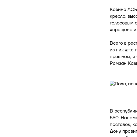
Кабина ACR
кресло, выс
голосовым 
упрощено и 
Всего в рес
из них уже 
прошлом, и 
Рамзан Кады
В республи
550. Напомн
поставок, к
Дону правит