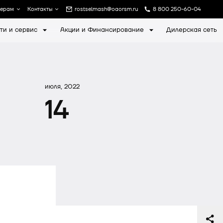
лерам
Контакты
rostselmash@oaorsm.ru
8 800 250-60-04
ти и сервис
Акции и Финансирование
Дилерская сеть
а
Записаться на экскурсию
июля, 2022
14