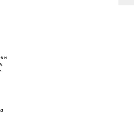
в и
у,
.
да