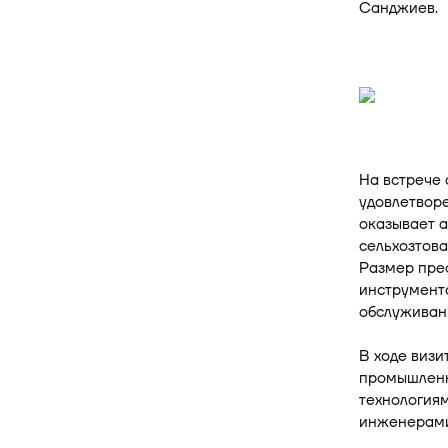
Санджиев.
На встрече 
удовлетвор
оказывает а
сельхозтов
Размер пре
инструменто
обслуживан
В ходе визи
промышленн
технологиям
инженерами