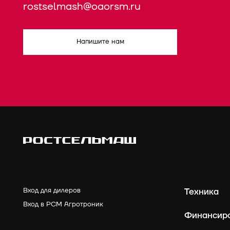
rostselmash@oaorsm.ru
Напишите нам
Вход для дилеров
Техника
Вход в РСМ Агротроник
Финансир