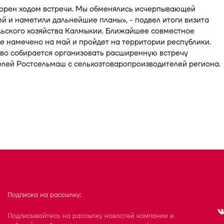
ворен ходом встречи. Мы обменялись исчерпывающей
 и наметили дальнейшие планы», - подвел итоги визита
льского хозяйства Калмыкии. Ближайшее совместное
 намечено на май и пройдет на территории республики.
во собирается организовать расширенную встречу
елей Ростсельмаш с сельхозтоваропроизводителей региона.
Подписка на рассылку:
Подписывайтесь на рассылку новостей компании и