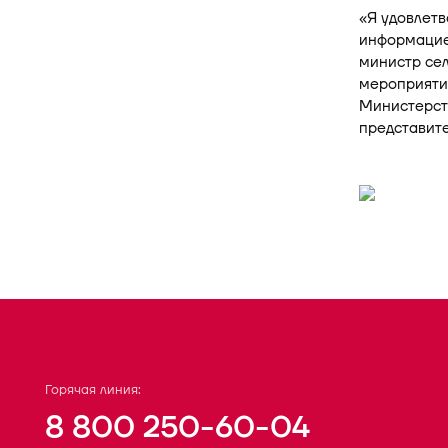
«Я удовлет
информацией
министр се
мероприятие
Министерст
представит
Горячая линия:
8 800 250-60-04