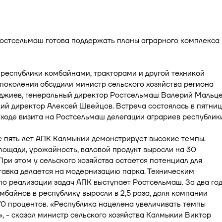
остсельмаш готова поддержать планы аграрного комплекса
республики комбайнами, тракторами и другой техникой
поколения обсудили министр сельского хозяйства региона
джиев, генеральный директор Ростсельмаш Валерий Мальце
й директор Алексей Швейцов. Встреча состоялась в пятниц
 ходе визита на Ростсельмаш делегации аграриев республики
 пять лет АПК Калмыкии демонстрирует высокие темпы.
ощади, урожайность, валовой продукт выросли на 30
При этом у сельского хозяйства остается потенциал для
тавка делается на модернизацию парка. Техническим
о реализации задач АПК выступает Ростсельмаш. За два го
мбайнов в республику выросли в 2,5 раза, доля компании
0 процентов. «Республика нацелена увеличивать темпы
, - сказал министр сельского хозяйства Калмыкии Виктор