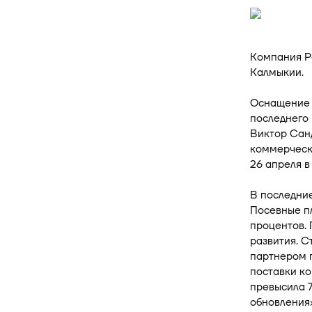
Компания Р
Калмыкии.
Оснащение 
последнего 
Виктор Сан
коммерчески
26 апреля в
В последние
Посевные пл
процентов. 
развития. С
партнером п
поставки ко
превысила 7
обновления»