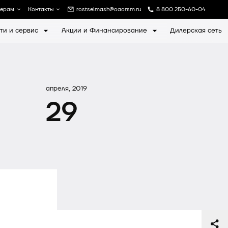
лерам
Контакты
rostselmash@oaorsm.ru
8 800 250-60-04
ти и сервис
Акции и Финансирование
Дилерская сеть
а
Записаться на экскурсию
апреля, 2019
29