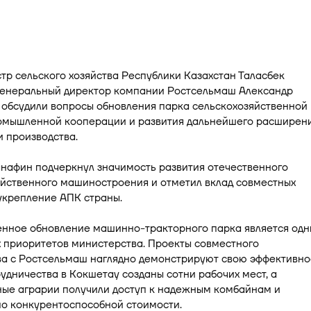
р сельского хозяйства Республики Казахстан Таласбек
генеральный директор компании Ростсельмаш Александр
 обсудили вопросы обновления парка сельскохозяйственной
ромышленной кооперации и развития дальнейшего расширен
 производства.
нафин подчеркнул значимость развития отечественного
яйственного машиностроения и отметил вклад совместных
укрепление АПК страны.
нное обновление машинно-тракторного парка является од
 приоритетов министерства. Проекты совместного
ва с Ростсельмаш наглядно демонстрируют свою эффективно
рудничества в Кокшетау созданы сотни рабочих мест, а
ные аграрии получили доступ к надежным комбайнам и
по конкурентоспособной стоимости.