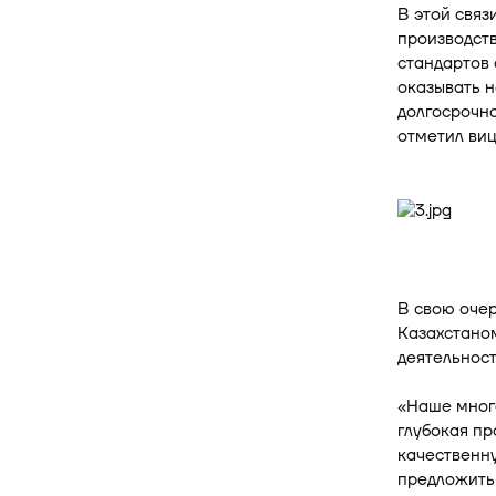
В этой свя
производст
стандартов 
оказывать 
долгосрочно
отметил ви
В свою очер
Казахстаном
деятельност
«Наше много
глубокая п
качественн
предложить