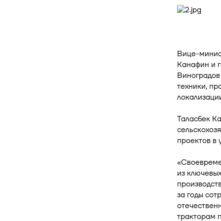
Вице-минист
Канафин и 
Виноградов
техники, п
локализации
Таласбек Ка
сельскохоз
проектов в 
«Своевреме
из ключевых
производст
за годы сот
отечествен
тракторам 