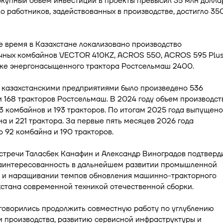
купный объем инвестиций в проекты превысил 35 млн долла
о работников, задействованных в производстве, достигло 35
 время в Казахстане локализовано производство
чных комбайнов VECTOR 410KZ, ACROS 550, ACROS 595 Plus
кже энергонасыщенного трактора Ростсельмаш 2400.
у казахстанскими предприятиями было произведено 536
 168 тракторов Ростсельмаш. В 2024 году объем производст
3 комбайнов и 193 тракторов. По итогам 2025 года выпущено
а и 221 трактора. За первые пять месяцев 2026 года
 92 комбайна и 190 тракторов.
стречи Таласбек Канафин и Александр Виноградов подтверд
аинтересованность в дальнейшем развитии промышленной
 и наращивании темпов обновления машинно-тракторного
стана современной техникой отечественной сборки.
говорились продолжить совместную работу по углублению
 производства, развитию сервисной инфраструктуры и