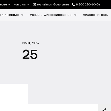
лерам
Контакты
rostselmash@oaorsm.ru
8 800 250-60-04
ти и сервис
Акции и Финансирование
Дилерская сеть
а
Записаться на экскурсию
июня, 2026
25