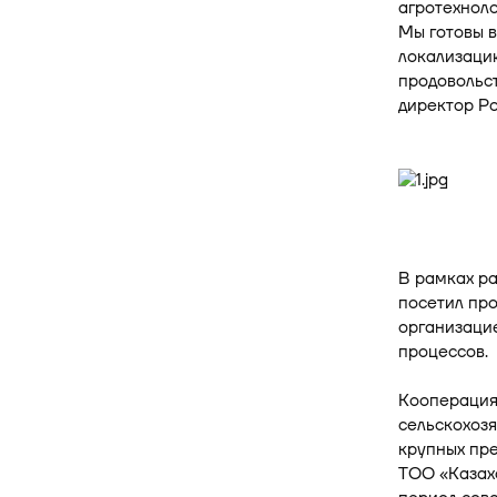
агротехнол
Мы готовы 
локализацию
продовольст
директор Р
В рамках ра
посетил пр
организацие
процессов.
Кооперация
сельскохозя
крупных пре
ТОО «Казах