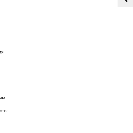
ия
ним
сть: