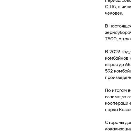
период сово
США, а числ
человек.
В настоящее
зерноуборо
T500, а та
В 2023 год
комбайнов и
вырос до 65
592 комбайн
произведено
По итогам в
взаимную з
кооперации
парка Казах
Стороны до
локализации