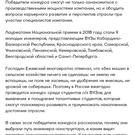
Победители конкурса смогут не только ознакомиться с
производственными мощностями компании, но и обсудить
вопросы карьерного развития и перспектив отрасли при
участии специалистов компании.
Лауреатами Национальной премии в 2018 году стали 9
молодых инженеров, представляющие ВУЗы Кабардино-
Балкарской Республики, Краснодарского края, Самарской,
Ульяновской, Пензенской, Кемеровской, Тамбовской,
Белгородской областей и Санкт-Петербурга.
Господин Ежевский многоератно отмечал, что «без машин в
сельском хозяйстве ничего не сделаешь: ни землю не
вспашешь, ни поле не засеешь, ни удобрения не внесешь, ни
урожай не соберешь». Поэтому в России ежегодно
проводится конкурс среди студентов с/х ВУЗов, для
выявления и поощрения талантливых студентов, которые
смогут планомерно развивать и приумножать накопленное
достояние отрасли.
В своих эссе победители конкурса рассказали, почему они
выбрали путь инженера-конструктора, и каким видят
развитие сельхозмашиностроения. У студентов есть четкое