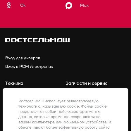
Ok
Max
Вход для дилеров
Вход в РСМ Агротроник
Техника
Запчасти и сервис
Финансирование
Контакты
Ростсельмаш использует общеотраслевую
технологию, называемую cookie. Файлы cookie
Точное земледелие
Клиенты о нас
представляют собой небольшие фрагменты
данных, которые временно сохраняются на
Закупки
Акции
вашем компьютере или мобильном устройстве, и
обеспечивают более эффективную работу сайта