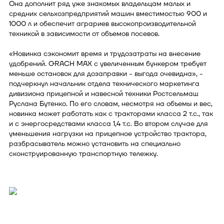
Она дополнит ряд уже знакомых владельцам малых и
средних сельхозпредприятий машин вместимостью 900 и
1000 л и обеспечит аграриев высокопроизводительной
техникой в зависимости от объемов посевов.
«Новинка сэкономит время и трудозатраты на внесение
удобрений. GRACH MAX с увеличенным бункером требует
меньше остановок для дозаправки - выгода очевидна», -
подчеркнул начальник отдела технического маркетинга
дивизиона прицепной и навесной техники Ростсельмаш
Руслана Бутенко. По его словам, несмотря на объемы и вес,
новинка может работать как с тракторами класса 2 т.с., так
и с энергосредствами класса 1,4 т.с. Во втором случае для
уменьшения нагрузки на прицепное устройство трактора,
разбрасыватель можно установить на специально
сконструированную транспортную тележку.