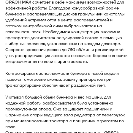
GRACH MAX сочетает в себе максимум возможностей для
эффективной работы. Благодаря конусообразной форме
бункера и распределяющих дисков гранулы или кристаллы
удобрений устремляются в центр распределителей и
потоком центробежной силы выбрасываются на
поверхность поля. Необходимая концентрация вносимых
препаратов достигается регулировкой потока с помощью
шиберных заслонок, установленных на каждом дозаторе.
Скорость вращения дисков до 730 об/мин и регулируемый
угол распределяющих лопастей позволяют бережно вносить
микроэлементы по всей ширине захвата.
Контролировать заполняемость бункера в новой модели
позволят смотровые оконца, защиту препаратов при
транспартировке обеспечивает раздвижной тент.
Учитывая большой объем бункера и вес машины, для
надежной работы разбрасывателя была установлена
промежуточная опора. Она защищает подшипники и
шарнирные опоры ведущего вала редуктора от перегрузок
при маневрировании трактора с прицепным агрегатом по
полю.
Оценить новинку аграрии вскоре смогут лично - GRACH