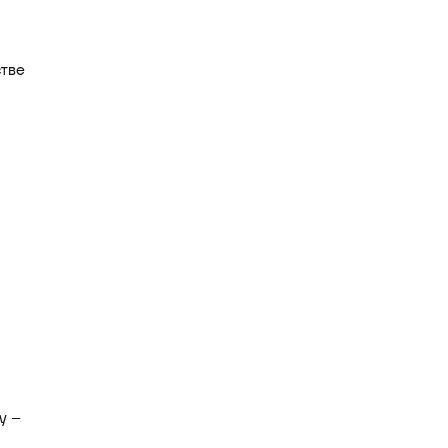
тве
у –