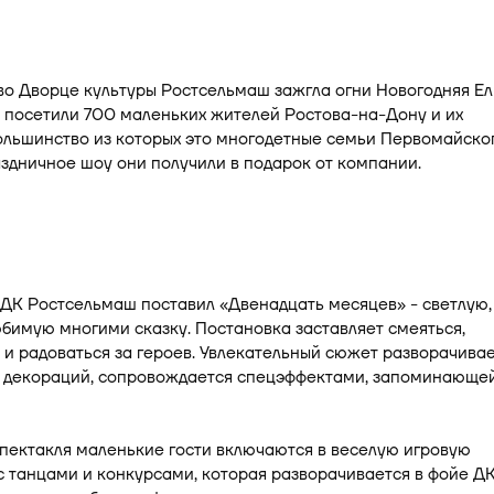
во Дворце культуры Ростсельмаш зажгла огни Новогодняя Ел
 посетили 700 маленьких жителей Ростова-на-Дону и их
ольшинство из которых это многодетные семьи Первомайско
здничное шоу они получили в подарок от компании.
 ДК Ростсельмаш поставил «Двенадцать месяцев» - светлую,
бимую многими сказку. Постановка заставляет смеяться,
и радоваться за героев. Увлекательный сюжет разворачива
х декораций, сопровождается спецэффектами, запоминающе
пектакля маленькие гости включаются в веселую игровую
 танцами и конкурсами, которая разворачивается в фойе ДК