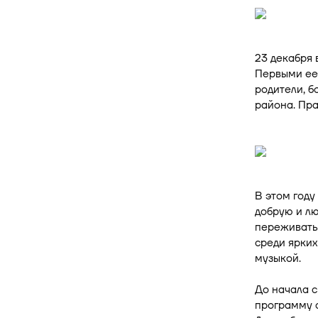
23 декабря 
Первыми ее
родители, б
района. Пра
В этом году
добрую и лю
переживать 
среди ярки
музыкой.
До начала с
программу с