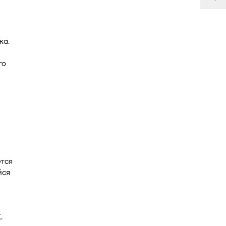
ка.
го
ется
йся
.