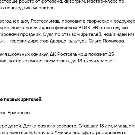
остарше работают фотозона, аквагрим, мастер-класс по
ю новогодних сувениров.
вогоднее шоу Ростсельмаш проходит в творческом содружес
м колледжем культуры и филиалом ВГИК. «В этом году мы
ровали праздник. Судя по отзывам зрителей, наши идеи им
», - говорит директор Дворца культуры Ольга Полихова.
ремя школьных каникул ДК Ростсельмаш покажет 25
ий, которые смогут посмотреть до 18 тысяч человек.
е первых зрителей.
зия Ержановы
веро детей. Детки разного возраста. Старшей 13 лет, младшем
есно было всем. Сначала Амилия нас сфотографировала в