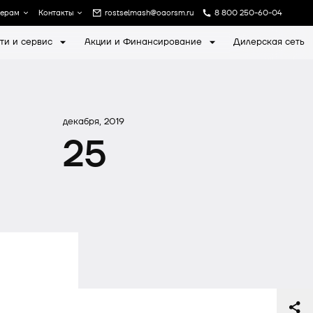
лерам
Контакты
rostselmash@oaorsm.ru
8 800 250-60-04
ти и сервис
Акции и Финансирование
Дилерская сеть
а
Записаться на экскурсию
декабря, 2019
25