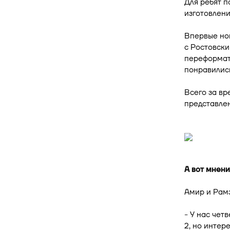
Для ребят п
изготовлени
Впервые но
с Ростовски
переформати
понравились
Всего за в
представлен
А вот мнени
Амир и Рам
- У нас чет
2, но интер