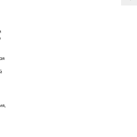
и
е
ая
й
ия,