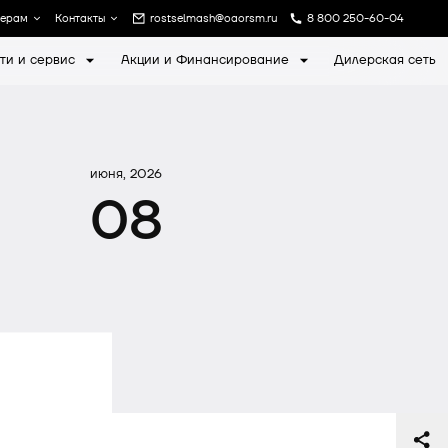
лерам
Контакты
rostselmash@oaorsm.ru
8 800 250-60-04
ти и сервис
Акции и Финансирование
Дилерская сеть
а
Записаться на экскурсию
июня, 2026
08