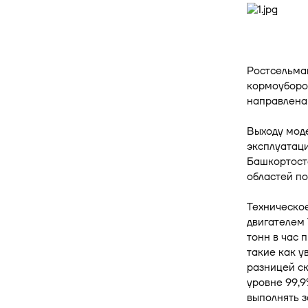
Ростсельма
кормоуборо
направлена 
Выходу мод
эксплуатаци
Башкортоста
областей п
Техническо
двигателем 
тонн в час 
такие как у
разницей ск
уровне 99,
выполнять з