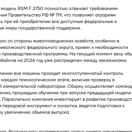
- модель RSM F 2750 полностью отвечает требованиям
ия Правительства РФ № 719, что позволяет аграриям
ь при её приобретении все доступные федеральные и
ые меры государственной поддержки.
ос со стороны животноводческих хозяйств, особенно в
иволжского федерального округа, привел к необходимости
 производственной программы. На текущий момент весь об
мбайнов на 2026 год уже распределен между заказчиками.
влении все машины проходят многоступенчатый контроль
 каждом технологическом этапе, включая проверку в
й измерительной лаборатории. Сборку осуществляет команд
бочих, прошедших обучение при запуске предыдущей модели
 Параллельно компания инвестирует в развитие производст
я передовой инструмент и оснастка, ведется подготовка к
у увеличению объемов выпуска.
ом, Ростсельмаш подтверждает статус лидера отечественно