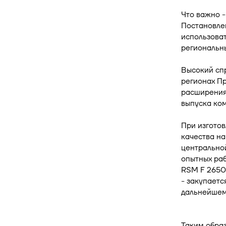
Что важно 
Постановлен
использоват
региональн
Высокий спр
регионах Пр
расширения
выпуска ко
При изгото
качества на
центрально
опытных ра
RSM F 2650.
- закупаетс
дальнейшем
Таким образ