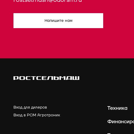
rostselmash@oaorsm.ru
Напишите нам
Вход для дилеров
Техника
Вход в РСМ Агротроник
Финансир