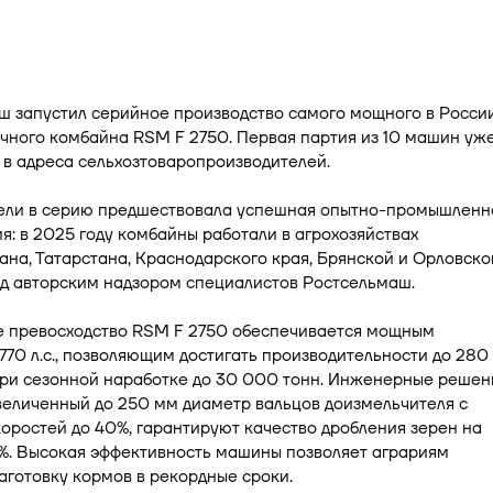
ш запустил серийное производство самого мощного в Росси
чного комбайна RSM F 2750. Первая партия из 10 машин уж
в адреса сельхозтоваропроизводителей.
ели в серию предшествовала успешная опытно-промышленн
я: в 2025 году комбайны работали в агрохозяйствах
на, Татарстана, Краснодарского края, Брянской и Орловско
од авторским надзором специалистов Ростсельмаш.
е превосходство RSM F 2750 обеспечивается мощным
770 л.с., позволяющим достигать производительности до 280
при сезонной наработке до 30 000 тонн. Инженерные решен
величенный до 250 мм диаметр вальцов доизмельчителя с
оростей до 40%, гарантируют качество дробления зерен на
9%. Высокая эффективность машины позволяет аграриям
аготовку кормов в рекордные сроки.