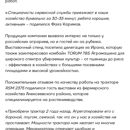
работ.
«
Специалисты сервисной службы приезжают в наше
хозяйство буквально за 30-35 минут, ребята хорошие,
активные
» - поделился Фаяз Каримов.
Продукция компании вызвала интерес не только у
российских аграриев, но и гостей из-за рубежа.
Выставочный стенд посетила делегация из Ирана, которую
также заинтересовал комбайн
TORUM 785
. Агромашина для
широкого спектра убираемых культур - от пшеницы до риса
- эффективна в хозяйствах с большими посевными
площадями и высокой урожайностью.
Положительным отзывом по качеству работы на тракторе
RSM 2375
поделился гость выставки из фермерского
хозяйства Алексеевского района, которое
специализируется на растениеводстве.
«
Приобрели трактор 2 года назад. Агрегатировали его с
бороной, плугом, сеялкой, так что он у нас в хозяйстве не
простаивает. Мощности трактора нам хватает на многие
операции. Механизаторы отмечают удобную и