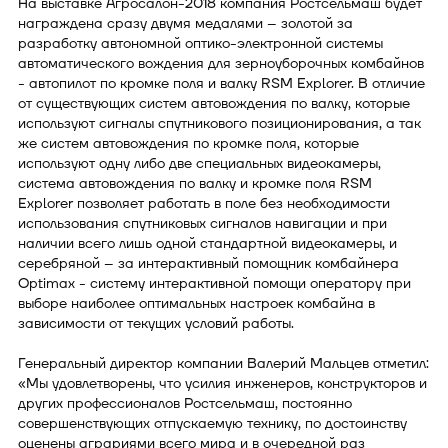
На выставке Агросалон-2018 компания Ростсельмаш будет
награждена сразу двумя медалями – золотой за
разработку автономной оптико-электронной системы
автоматического вождения для зерноуборочных комбайнов
- автопилот по кромке поля и валку RSM Explorer. В отличие
от существующих систем автовождения по валку, которые
используют сигналы спутникового позиционирования, а так
же систем автовождения по кромке поля, которые
используют одну либо две специальных видеокамеры,
система автовождения по валку и кромке поля RSM
Explorer позволяет работать в поле без необходимости
использования спутниковых сигналов навигации и при
наличии всего лишь одной стандартной видеокамеры, и
серебряной – за интерактивный помощник комбайнера
Optimax - систему интерактивной помощи оператору при
выборе наиболее оптимальных настроек комбайна в
зависимости от текущих условий работы.
Генеральный директор компании Валерий Мальцев отметил:
«Мы удовлетворены, что усилия инженеров, конструкторов и
других профессионалов Ростсельмаш, постоянно
совершенствующих отпускаемую технику, по достоинству
оценены аграриями всего мира и в очередной раз