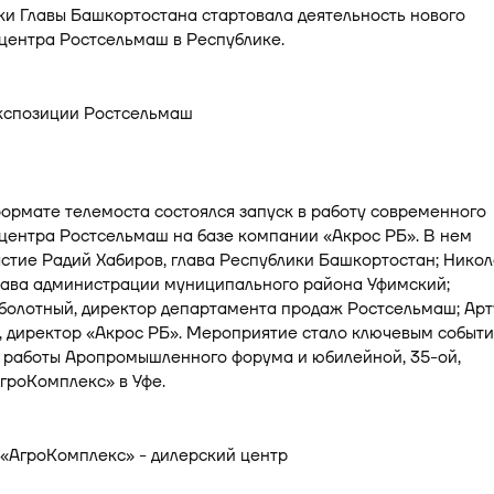
ки Главы Башкортостана стартовала деятельность нового
центра Ростсельмаш в Республике.
формате телемоста состоялся запуск в работу современного
центра Ростсельмаш на базе компании «Акрос РБ». В нем
стие Радий Хабиров, глава Республики Башкортостан; Нико
глава администрации муниципального района Уфимский;
болотный, директор департамента продаж Ростсельмаш; Арт
, директор «Акрос РБ». Мероприятие стало ключевым событ
я работы Аропромышленного форума и юбилейной, 35-ой,
гроКомплекс» в Уфе.