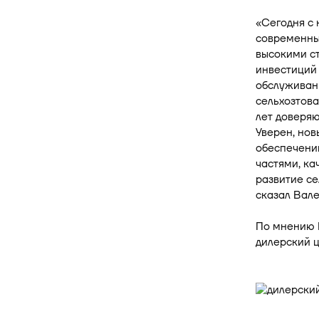
«Сегодня с
современный
высокими с
инвестиций
обслуживани
сельхозтов
лет доверяю
Уверен, нов
обеспечени
частями, ка
развитие се
сказал Вал
По мнению Н
дилерский ц