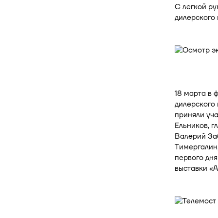
С легкой ру
дилерского 
18 марта в 
дилерского 
приняли уча
Ельников, 
Валерий За
Тимергалин
первого дн
выставки «А