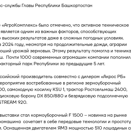
 «АгроКомплекс» было отмечено, что активное техническое
является одним из важных факторов, способствующих
высоких результатов даже в сложных погодных условиях.
 2024 году, несмотря на продолжительные дожди, аграрии
оший урожай зерновых. Этому результату помогла и техник
ш. Почти 1000 современных агромашин компании пополнил
акторный парк Республики за предыдущие 5 лет.
ссийский производитель совместно с дилером «Акрос РБ»
мероприятие востребованные в регионе зерноуборочный
0, самоходную косилку KSU 1, трактор Ростсельмаш 2400,
дисковую борону DX 850/880 и безрядковую подсолнечную
STREAM 920.
выставки стал кормоуборочный F 1500 – новинка на рынке
ромашина сочетает в себе передовые технологии и простоту
и. Оснащенная двигателем ЯМЗ мощностью 510 лошадиных с