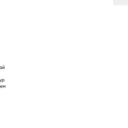
лай
ур
ием