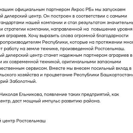
 нашим официальным партнером Акрос РБ» мы запускаем
 дилерский центр. Он построен в соответствии с самыми
тандартами нашей компании и стал результатом значительн
 и стратегии компании, направленной на повышение уровня
я аграриев. Хочу выразить слова огромной благодарности
аропроизводителям Республики, которые на протяжении мно
т работу на земле технике, произведенной Ростсельмаш.
ый дилерский центр станет надежным партнером аграриев в
и их современной техникой, оригинальными запасными
чественным сервисом. Вместе мы внесем посильный вклад в
льского хозяйства и процветание Республики Башкортостан»
ерий Заболотный.
иколая Ельникова, появление таких предприятий, как
ентр, даст мощный импульс развитию района.