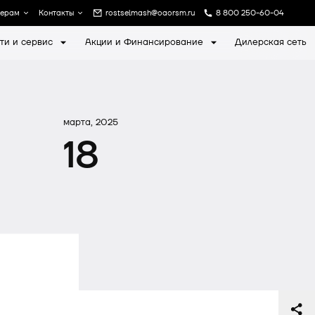
лерам
Контакты
rostselmash@oaorsm.ru
8 800 250-60-04
ти и сервис
Акции и Финансирование
Дилерская сеть
а
Записаться на экскурсию
марта, 2025
18