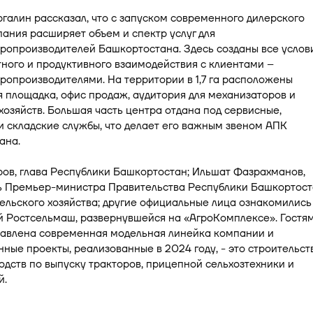
галин рассказал, что с запуском современного дилерского
ания расширяет объем и спектр услуг для
ропроизводителей Башкортостана. Здесь созданы все услов
ного и продуктивного взаимодействия с клиентами –
ропроизводителями. На территории в 1,7 га расположены
 площадка, офис продаж, аудитория для механизаторов и
озяйств. Большая часть центра отдана под сервисные,
 складские службы, что делает его важным звеном АПК
ана.
ов, глава Республики Башкортостан; Ильшат Фазрахманов,
ь Премьер-министра Правительства Республики Башкортост
ельского хозяйства; другие официальные лица ознакомились
й Ростсельмаш, развернувшейся на «АгроКомплексе». Гостя
тавлена современная модельная линейка компании и
ные проекты, реализованные в 2024 году, - это строительст
одств по выпуску тракторов, прицепной сельхозтехники и
й.