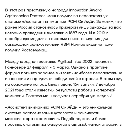
В этот раз престижную награду Innovation Award
Agritechnica Ростсельмаш получил за перспективную
систему «Ассистент внимания» РСМ Ок АйДи. Заметим, что
ранее Россия становилась призером лишь однажды за всю
историю проведения выставки с 1887 года. И в 2019 г.
серебряную медаль за систему ночного видения для
самоходной сельхозтехники RSM Ночное видение тоже
получил Ростсельмаш.
Международная выставка Agritechnica 2022 пройдет в
Ганновере 27 февраля - 5 марта. Однако в практике
форума принято заранее выявлять наиболее перспективные
инновации и определять победителей в отрасли. В этом году
на соискание наград было подано 164 заявки. 7 декабря
2021 года стали известны результаты работы экспертной
комиссии: Ростсельмаш получает серебряную медаль!
«Ассистент внимания» РСМ Ок АйДи – это уникальная
система распознавания усталости и сонливости
механизатора агромашины. Подобные, хотя и более
простые, системы используются в автомобильной отрасли, в