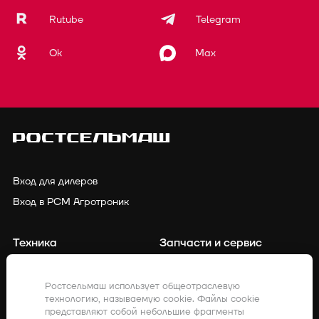
Rutube
Telegram
Ok
Max
Вход для дилеров
Вход в РСМ Агротроник
Техника
Запчасти и сервис
Финансирование
Контакты
Ростсельмаш использует общеотраслевую
технологию, называемую cookie. Файлы cookie
Точное земледелие
Клиенты о нас
представляют собой небольшие фрагменты