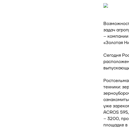
Возможност
задач агро
– компании
«Золотая Ни
Cегодня Рос
расположенн
выпускающи
Ростсельмаш
техники: з
зерноубороч
ознакомитьс
уже зареко
ACROS 595,
– 3200, про
площадке в