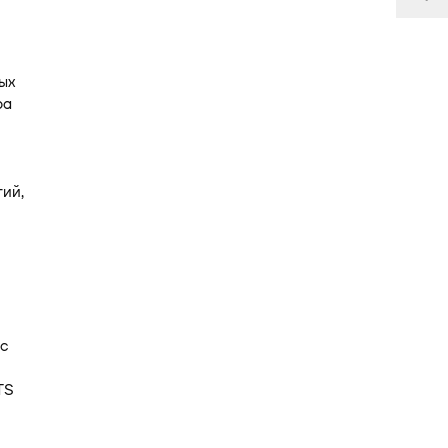
ых
ра
ий,
с
TS