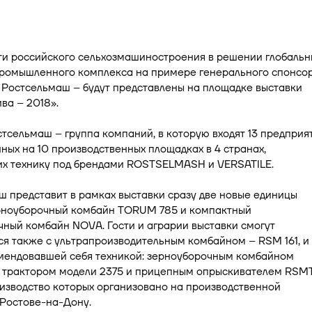
и российского сельхозмашиностроения в решении глобальн
промышленного комплекса на примере генерального спонсо
 Ростсельмаш – будут представлены на площадке выставки
ва – 2018».
тсельмаш – группа компаний, в которую входят 13 предприят
ых на 10 производственных площадках в 4 странах,
х технику под брендами ROSTSELMASH и VERSATILE.
 представит в рамках выставки сразу две новые единицы
ерноуборочный комбайн TORUM 785 и компактный
ный комбайн NOVA. Гости и аграрии выставки смогут
я также с ультрапроизводительным комбайном – RSM 161, и 
мендовавшей себя техникой: зерноуборочным комбайном
 трактором модели 2375 и прицепным опрыскивателем RSM
изводство которых организовано на производственной
 Ростове-на-Дону.