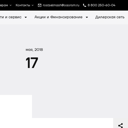
лерам
Контакты
rostselmash@oaorsm.ru
8 800 250-60-04
ти и сервис
Акции и Финансирование
Дилерская сеть
а
Записаться на экскурсию
мая, 2018
17