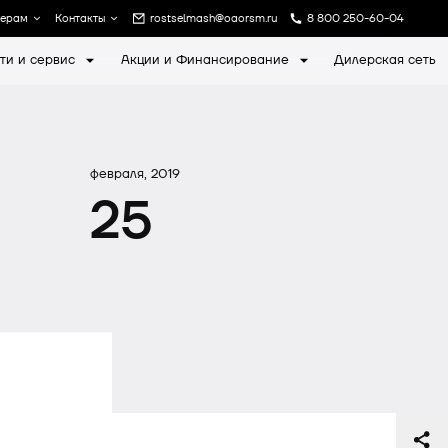
лерам
Контакты
rostselmash@oaorsm.ru
8 800 250-60-04
ти и сервис
Акции и Финансирование
Дилерская сеть
а
Записаться на экскурсию
февраля, 2019
25