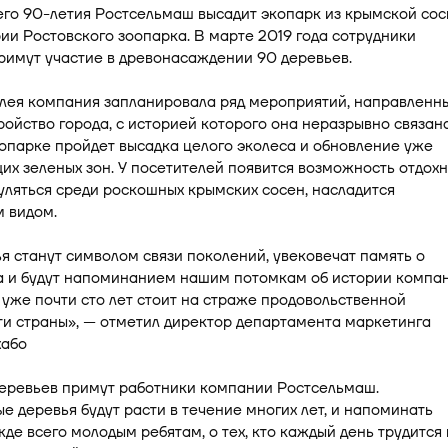
его 90-летия Ростсельмаш высадит экопарк из крымской со
ии Ростовского зоопарка. В марте 2019 года сотрудники
римут участие в древонасаждении 90 деревьев.
илея компания запланировала ряд мероприятий, направленн
ройство города, с историей которого она неразрывно связана
опарке пройдет высадка целого эколеса и обновление уже
х зеленых зон. У посетителей появится возможность отдохн
гуляться среди роскошных крымских сосен, насладится
 видом.
я станут символом связи поколений, увековечат память о
а и будут напоминанием нашим потомкам об истории компан
 уже почти сто лет стоит на страже продовольственной
и страны», — отметил директор департамента маркетинга
або
деревьев примут работники компании Ростсельмаш.
 деревья будут расти в течение многих лет, и напоминать
жде всего молодым ребятам, о тех, кто каждый день трудится