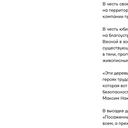
В честь сво
на территор
компании п
В честь юб
на благоуст
Весной в зо
существующи
в тени, про
живописным
«Эти деревь
героях труд
которая вот
безопасност
Максим Нах
В высадке 
«Посаженные
всем, а пре