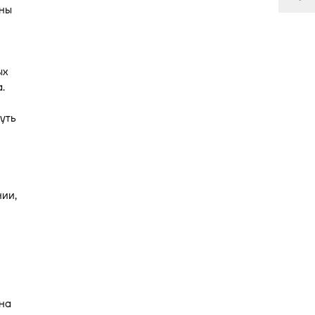
сны
ых
.
уть
ии,
 на