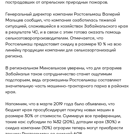
пострадавших от апрельских природных пожаров.
Генеральный директор компании Ростсельмаш Валерий
Мальцев сообщил, что компания озаботилась тяжелой
ситуацией, сложившейся в хозяйствах Забайкальского края
в результате ЧС, и в связи с этим готова оказать помощь
сельхозтоваропроизводителям. Отмечается, что
Ростсельмаш предоставит скидку в размере 10 % на всю
линейку продукции компании для сельхозорганизаций
региона.
В региональном Минсельхозе уверены, что для аграриев
Забайкалья такое сотрудничество станет ощутимым
подспорьем, ведь агромашины Ростсельмаш составляют
значительную часть машинно-тракторного парка в районах
края.
Напомним, что в марте 2019 года было объявлено, что
бюджет края просубсидирует покупку новых машин в
размере 30% от стоимости. Суммируя все преференции,
такие как: субсидии по 1432 (20%), дотации края (30%) и
скидка компании (10%) аграрии теперь могут приобрести
технику Ростсельмаш со скидкой 60%.