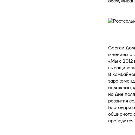
обслуживани
Сергей Долг
мнением о с
«Мы с 2012 
выращивание
8 комбайно
зарекомендо
надежные, у
на Дне поля
развития се
Благодаря 
обширного 
проводится 