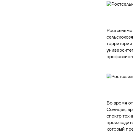
Ростсельма
сельскохоз
территории 
университет
профессиона
Во время о
Солнцев, вр
спектр тех
производите
который пре