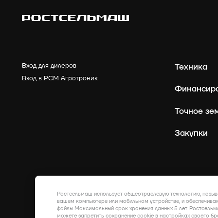
Вход для дилеров
Техника
Вход в РСМ Агротроник
Финансир
Точное зе
Закупки
Ростсельмаш использует общеотраслевую технологию, назыв
вашем компьютере или мобильном устройстве, и обеспечиваю
файлы Максимальный срок хранения данных 5 лет. Ростсельм
можете запретить сохранение cookie в настройках своего бр