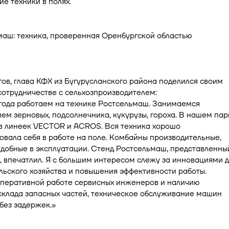
е техники в полях.
ов, глава КФХ из Бугурусланского района поделился своим
отрудничестве с сельхозпроизводителем:
года работаем на технике Ростсельмаш. Занимаемся
м зерновых, подсолнечника, кукурузы, гороха. В нашем пар
в линеек VECTOR и ACROS. Вся техника хорошо
вала себя в работе на поле. Комбайны производительные,
добные в эксплуатации. Стенд Ростсельмаш, представленны
, впечатлил. Я с большим интересом слежу за инновациями д
льского хозяйства и повышения эффективности работы.
оперативной работе сервисных инженеров и наличию
склада запасных частей, техническое обслуживание машин
без задержек.»