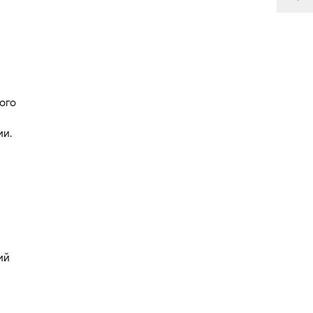
ого
ии.
ий