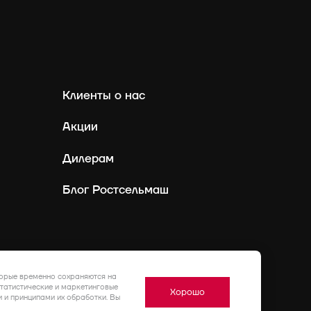
Клиенты о нас
Акции
Дилерам
Блог Ростсельмаш
Россия
Ру
торые временно сохраняются на
статистические и маркетинговые
Хорошо
 и принципами их обработки. Вы