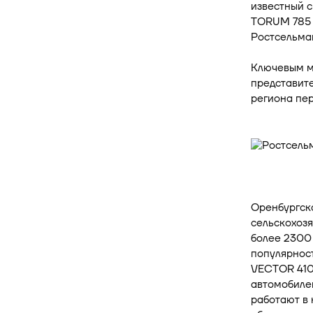
известный 
TORUM 785 м
Ростсельма
Ключевым м
представит
региона пе
Оренбургска
сельскохозя
более 2300 
популярнос
VECTOR 410.
автомобиле
работают в