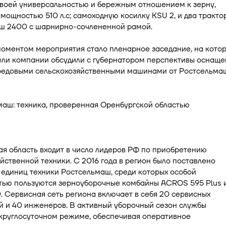
своей универсальностью и бережным отношением к зерну,
ощностью 510 л.с; самоходную косилку KSU 2, и два тракто
ш 2400 с шарнирно-сочлененной рамой.
оментом мероприятия стало пленарное заседание, на кото
ели компании обсудили с губернатором перспективы оснаще
редовыми сельскохозяйственными машинами от Ростсельма
я область входит в число лидеров РФ по приобретению
йственной техники. С 2016 года в регион было поставлено
единиц техники Ростсельмаш, среди которых особой
тью пользуются зерноуборочные комбайны ACROS 595 Plus 
 Сервисная сеть региона включает в себя 20 сервисных
й и 40 инженеров. В активный уборочный сезон службы
 круглосуточном режиме, обеспечивая оперативное