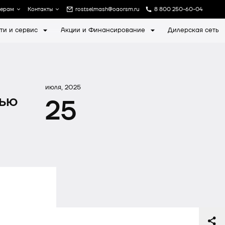
лерам
Контакты
rostselmash@oaorsm.ru
8 800 250-60-04
ти и сервис
Акции и Финансирование
Дилерская сеть
а
Записаться на экскурсию
июля, 2025
тью
25