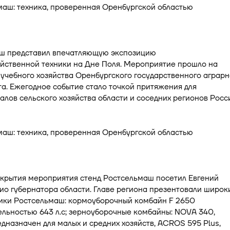
ш представил впечатляющую экспозицию
яйственной техники на Дне Поля. Мероприятие прошло на
учебного хозяйства Оренбургского государственного аграрн
а. Ежегодное событие стало точкой притяжения для
лов сельского хозяйства области и соседних регионов Росс
ткрытия мероприятия стенд Ростсельмаш посетил Евгений
ио губернатора области. Главе региона презентовали широк
ники Ростсельмаш: кормоуборочный комбайн F 2650
льностью 643 л.с; зерноуборочные комбайны: NOVA 340,
дназначен для малых и средних хозяйств, ACROS 595 Plus,