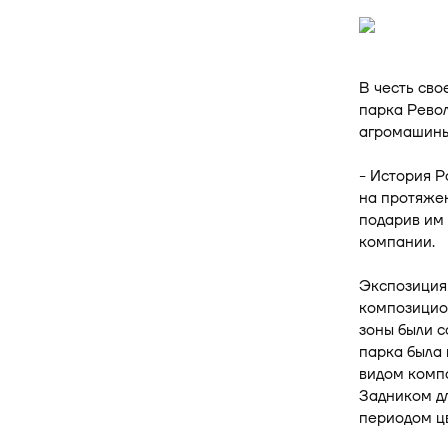
В честь сво
парка Рево
агромашин
- История 
на протяжен
подарив им 
компании.
Экспозиция
композицион
зоны были с
парка была 
видом компа
Задником дл
периодом ц