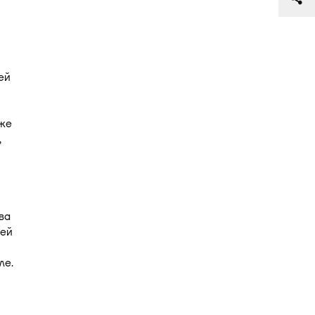
ей
уже
,
ва
лей
ле.