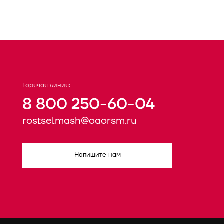
Горячая линия:
8 800 250-60-04
rostselmash@oaorsm.ru
Напишите нам