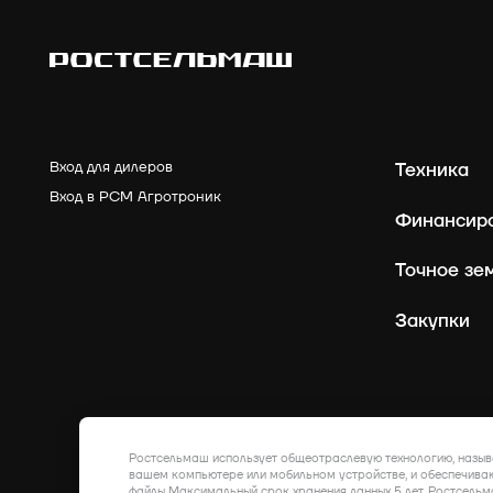
Вход для дилеров
Техника
Вход в РСМ Агротроник
Финансир
Точное зе
Закупки
Ростсельмаш использует общеотраслевую технологию, назыв
вашем компьютере или мобильном устройстве, и обеспечиваю
файлы Максимальный срок хранения данных 5 лет. Ростсельм