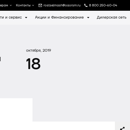
лерам
Контакты
rostselmash@oaorsm.ru
8 800 250-60-04
ти и сервис
Акции и Финансирование
Дилерская сеть
а
Записаться на экскурсию
октября, 2019
й
18