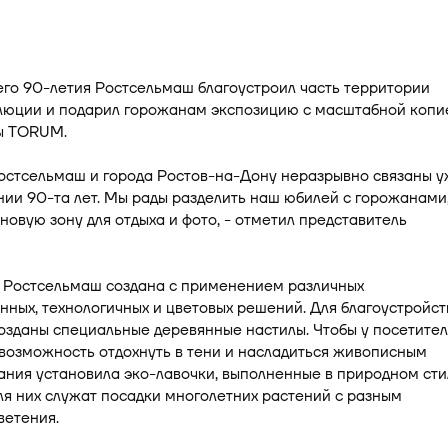
его 90-летия Ростсельмаш благоустроил часть территории
люции и подарил горожанам экспозицию с масштабной копи
ы TORUM.
Ростсельмаш и города Ростов-на-Дону неразрывно связаны 
ии 90-та лет. Мы рады разделить наш юбилей с горожанами
новую зону для отдыха и фото, - отметил представитель
 Ростсельмаш создана с применением различных
ных, технологичных и цветовых решений. Для благоустройст
озданы специальные деревянные настилы. Чтобы у посетите
возможность отдохнуть в тени и насладиться живописным
ния установила эко-лавочки, выполненные в природном сти
я них служат посадки многолетних растений с разным
ветения.