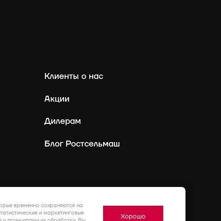
Клиенты о нас
Акции
Дилерам
Блог Ростсельмаш
Россия
Ру
торые временно сохраняются на
статистические и маркетинговые
Хорошо
 и принципами их обработки. Вы