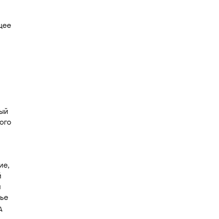
щее
ный
ого
ие,
й
н
нье
д