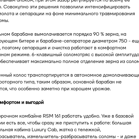
льным блоком, при этом зазор регулируется по всему ее
. Совокупно эти решения позволили интенсифицировать
молота и сепарации на фоне минимального травмирования
омы.
ном барабане вымолачивается порядка 90 % зерна, на
рующем битере и барабане-сепараторе диаметром 750 - ещ
, поэтому сепарация и очистка работают в комфортном
ном режиме. 6-клавишный соломотряс с высокой амплитуд
обеспечивает максимально полное отделение зерна из соло
нный колос транспортируется в автономное домолачивающ
роторного типа, таким образом, основной барабан не
ся, что особенно заметно при хорошем урожае.
омфортом и выгодой
рочном комбайне RSM 161 работать удобно. Уже в базовой
и есть все, чтобы сразу же приступить к работе: большая
ьная кабина Luxury Cab, жатка с тележкой,
асыватель, измельчитель-разбрасыватель соломы - и даже