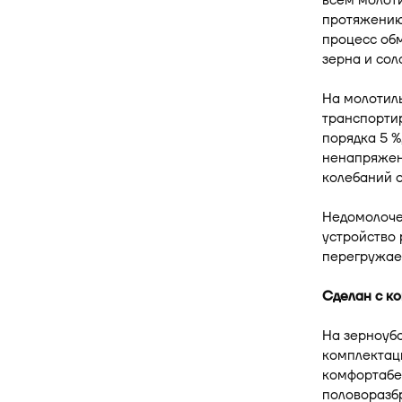
всем молоти
протяжению
процесс об
зерна и сол
На молотиль
транспорти
порядка 5 %
ненапряжен
колебаний 
Недомолоче
устройство 
перегружает
Сделан с к
На зерноубо
комплектаци
комфортабел
половоразбр