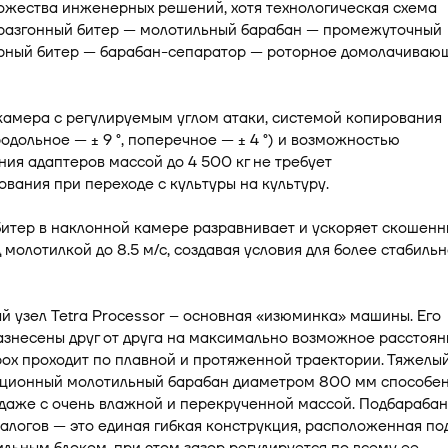
ожества инженерных решений, хотя технологическая схема
 разгонный битер — молотильный барабан — промежуточный
рный битер — барабан-сепаратор — роторное домолачиваю
камера с регулируемым углом атаки, системой копирования
одольное — ± 9 °, поперечное — ± 4 °) и возможностью
ия адаптеров массой до 4 500 кг не требует
вания при переходе с культуры на культуру.
битер в наклонной камере разравнивает и ускоряет скошен
 молотилкой до 8.5 м/с, создавая условия для более стабильн
 узел Tetra Processor – основная «изюминка» машины. Его
знесены друг от друга на максимально возможное расстоян
ох проходит по плавной и протяженной траектории. Тяжелы
ционный молотильный барабан диаметром 800 мм способе
 даже с очень влажной и перекрученной массой. Подбараба
алогов — это единая гибкая конструкция, расположенная по