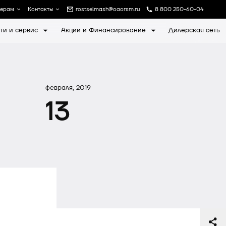
лерам
Контакты
rostselmash@oaorsm.ru
8 800 250-60-04
ти и сервис
Акции и Финансирование
Дилерская сеть
а
Записаться на экскурсию
февраля, 2019
13