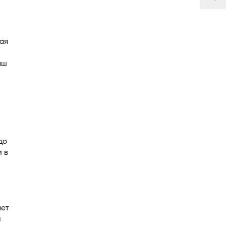
ая
аш
до
и в
ает
м