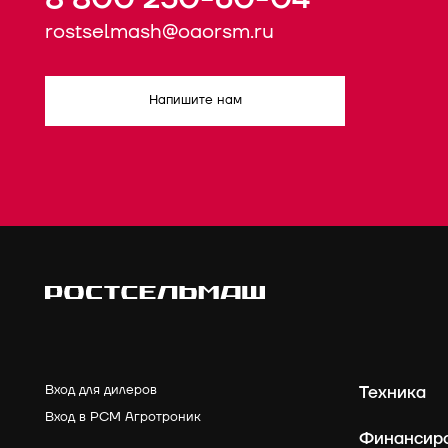
rostselmash@oaorsm.ru
Напишите нам
Вход для дилеров
Техника
Вход в РСМ Агротроник
Финансир