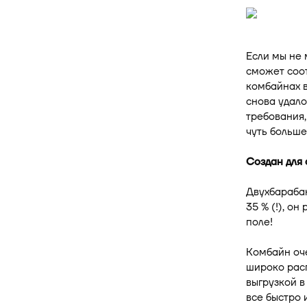
Если мы не 
сможет соот
комбайнах в
снова удало
требования,
чуть больше
Создан для 
Двухбараба
35 % (!), о
поле!
Комбайн оче
широко рас
выгрузкой в
все быстро 