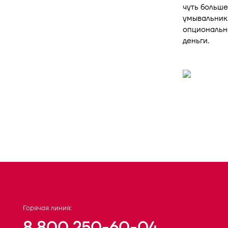
чуть больше
умывальник
опционально
деньги.
Горячая линия:
8 800 250-60-04