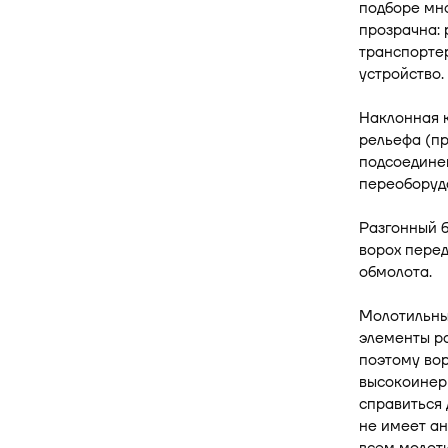
подборе мн
прозрачна:
транспорте
устройство.
Наклонная 
рельефа (пр
подсоединен
переоборудо
Разгонный 
ворох перед
обмолота.
Молотильный
элементы ра
поэтому вор
высокоинер
справиться
не имеет ан