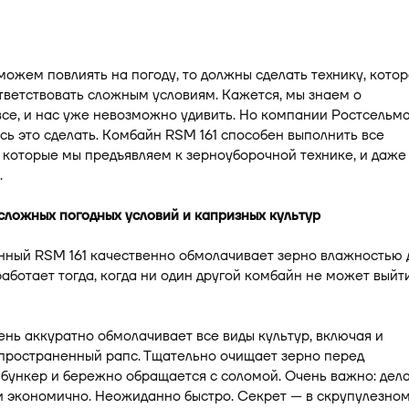
можем повлиять на погоду, то должны сделать технику, котор
ветствовать сложным условиям. Кажется, мы знаем о
се, и нас уже невозможно удивить. Но компании Ростсельм
сь это сделать. Комбайн RSM 161 способен выполнить все
 которые мы предъявляем к зерноуборочной технике, и даже
.
сложных погодных условий и капризных культур
нный RSM 161 качественно обмолачивает зерно влажностью 
н работает тогда, когда ни один другой комбайн не может выйт
нь аккуратно обмолачивает все виды культур, включая и
пространенный рапс. Тщательно очищает зерно перед
 бункер и бережно обращается с соломой. Очень важно: дел
и экономично. Неожиданно быстро. Секрет — в скрупулезно