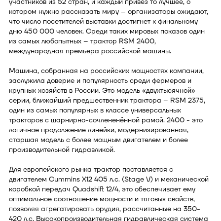
участников из 52 стран, и каждый привёз то лучшее, о
котором нужно рассказать миру – организаторы ожидают,
что число посетителей выставки достигнет к финальному
дню 450 000 человек. Среди таких мировых показов один
из самых любопытных – трактор RSM 2400,
международная премьера российской машины.
Машина, собранная на российских мощностях компании,
заслужила доверие и популярность среди фермеров и
крупных хозяйств в России. Это модель «двухтысячной»
серии, ближайший предшественник трактора – RSM 2375,
один из самых популярных в классе универсальных
тракторов с шарнирно-сочлененённой рамой. 2400 - это
логичное продолжение линейки, модернизированная,
старшая модель с более мощным двигателем и более
производительной гидравликой.
Для европейского рынка трактор поставляется с
двигателем Cummins X12 405 л.с. (Stage V) и механической
коробкой передач Quadshift 12/4, это обеспечивает ему
оптимальное соотношение мощности и тяговых свойств,
позволяя агрегатировать орудия, рассчитанные на 350-
420 л.с. Высокопроизводительная гидравлическая система