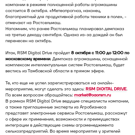
компании в режиме полноценной работы агромашины
состоится 8 октября. «Метеопрогноз, наконец,
благоприятный для продуктивной работы техники в поле», -
отмечают на Ростсельмаш.
Напомним, что ранее Ростсельмаш планировал демпоказ
на третью декаду сентября. Однако из-за дождей он был
перенесен на октябрь.
Итак, RSM Digital Drive пройдет
8 октября c 11:00 до 12:00 по
московскому времени
. Демпоказ агромашины, оснащенной
комплексом интеллектуальных систем Ростсельмаш, будет
вестись из Тамбовской области в прямом эфире.
Те, кто еще не успел зарегистрироваться на онлайн-
мероприятие, могут сделать это здесь:
RSM DIGITAL DRIVE
.
По всем вопросам обращайтесь:
market@oaorsm.ru
В рамках RSM Digital Drive ведущие специалисты компании,
а также приглашенные эксперты из Агробизнеса
представят электронные сервисы Ростсельмаш, расскажут
о сфере их применения, возможности и преимуществах
интеграции в действующие схемы агроменеджмента
сельхозпредприятий. Во время мероприятия у зрителей