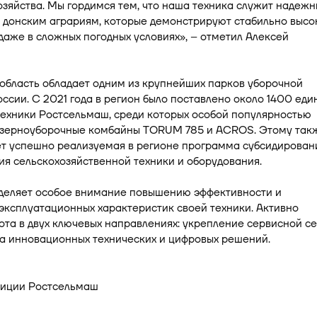
озяйства. Мы гордимся тем, что наша техника служит надеж
 донским аграриям, которые демонстрируют стабильно высо
даже в сложных погодных условиях», – отметил Алексей
область обладает одним из крупнейших парков уборочной
оссии. С 2021 года в регион было поставлено около 1400 еди
техники Ростсельмаш, среди которых особой популярностью
 зерноуборочные комбайны TORUM 785 и ACROS. Этому так
ет успешно реализуемая в регионе программа субсидирован
я сельскохозяйственной техники и оборудования.
деляет особое внимание повышению эффективности и
ксплуатационных характеристик своей техники. Активно
ота в двух ключевых направлениях: укрепление сервисной се
а инновационных технических и цифровых решений.