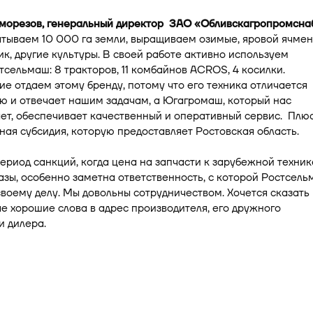
морезов, генеральный директор ЗАО «Обливскагропромснаб
тываем 10 000 га земли, выращиваем озимые, яровой ячмен
к, другие культуры. В своей работе активно используем
тсельмаш: 8 тракторов, 11 комбайнов ACROS, 4 косилки.
е отдаем этому бренду, потому что его техника отличается
ю и отвечает нашим задачам, а Югагромаш, который нас
ет, обеспечивает качественный и оперативный сервис. Плю
ая субсидия, которую предоставляет Ростовская область.
период санкций, когда цена на запчасти к зарубежной техник
азы, особенно заметна ответственность, с которой Ростсел
своему делу. Мы довольны сотрудничеством. Хочется сказать
е хорошие слова в адрес производителя, его дружного
и дилера.