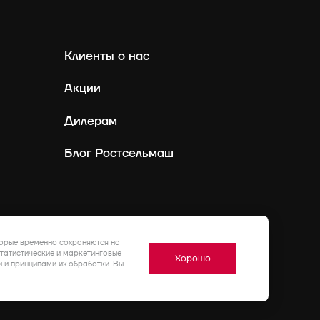
Клиенты о нас
Акции
Дилерам
Блог Ростсельмаш
Россия
Ру
торые временно сохраняются на
статистические и маркетинговые
Хорошо
 и принципами их обработки. Вы