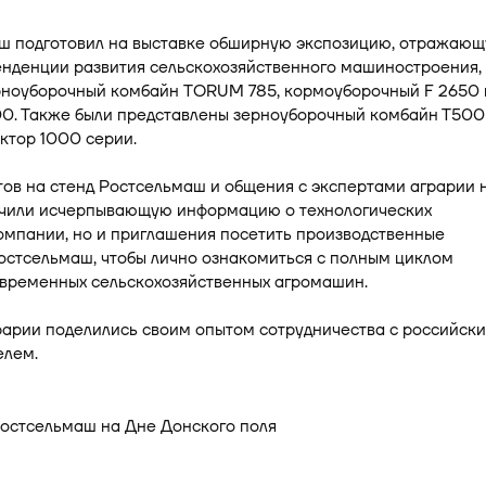
ш подготовил на выставке обширную экспозицию, отражаю
енденции развития сельскохозяйственного машиностроения,
рноуборочный комбайн TORUM 785, кормоуборочный F 2650 
00. Также были представлены зерноуборочный комбайн Т500
актор 1000 серии.
тов на стенд Ростсельмаш и общения с экспертами аграрии 
учили исчерпывающую информацию о технологических
омпании, но и приглашения посетить производственные
остсельмаш, чтобы лично ознакомиться с полным циклом
овременных сельскохозяйственных агромашин.
рарии поделились своим опытом сотрудничества с российск
елем.