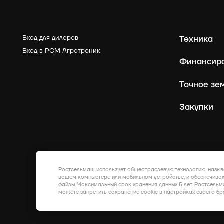
Вход для дилеров
Техника
Вход в РСМ Агротроник
Финансир
Точное зе
Закупки
Ростсельмаш использует общеотраслевую технологию, назыв
вашем компьютере или мобильном устройстве, и обеспечиваю
файлы Максимальный срок хранения данных 5 лет. Ростсельм
можете запретить сохранение cookie в настройках своего бр