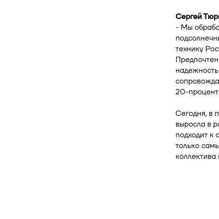
Сергей Тюр
- Мы обраба
подсолнечни
технику Рос
Предпочтени
надежность
сопровожда
20-процентн
Сегодня, в 
выросла в р
подходит к 
только самы
коллектива 