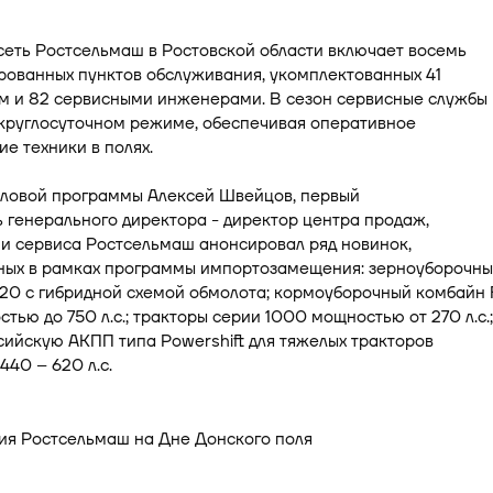
сеть Ростсельмаш в Ростовской области включает восемь
рованных пунктов обслуживания, укомплектованных 41
м и 82 сервисными инженерами. В сезон сервисные службы
 круглосуточном режиме, обеспечивая оперативное
е техники в полях.
еловой программы Алексей Швейцов, первый
 генерального директора - директор центра продаж,
и сервиса Ростсельмаш анонсировал ряд новинок,
ных в рамках программы импортозамещения: зерноуборочн
20 с гибридной схемой обмолота; кормоуборочный комбайн 
тью до 750 л.с.; тракторы серии 1000 мощностью от 270 л.с.;
ийскую АКПП типа Powershift для тяжелых тракторов
40 – 620 л.с.