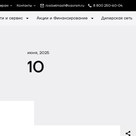
лерам
Контакты
rostselmash@oaorsm.ru
8 800 250-60-04
ти и сервис
Акции и Финансирование
Дилерская сеть
а
Записаться на экскурсию
июня, 2025
10