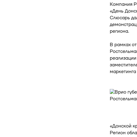
Компания Р
«День Донск
Слюсарь дал
демонстрац
региона.
В рамках о
Ростсельма
реализации
заместителе
маркетинга 
«Донской кр
Регион обл