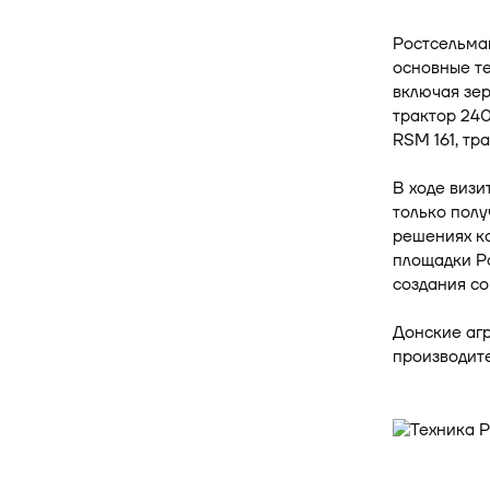
Ростсельма
основные т
включая зе
трактор 24
RSM 161, тр
В ходе визи
только пол
решениях к
площадки Р
создания с
Донские аг
производит