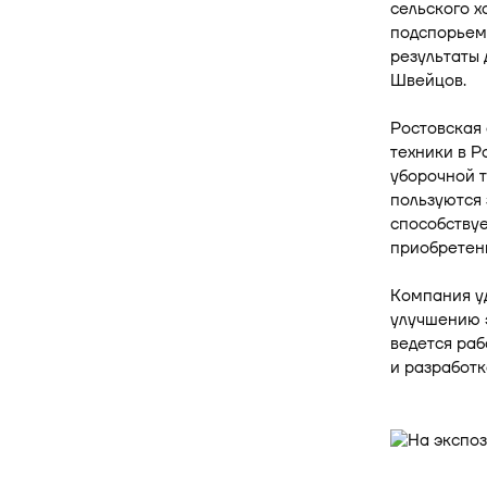
сельского х
подспорьем
результаты 
Швейцов.
Ростовская 
техники в Р
уборочной 
пользуются
способству
приобретени
Компания у
улучшению э
ведется раб
и разработк