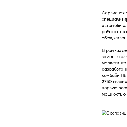
Сервисная 
специализи
автомобиле
работают в
обслуживани
В рамках д
заместитель
маркетинга 
разработан
комбайн H8
2750 мощнос
первую росс
мощностью 4