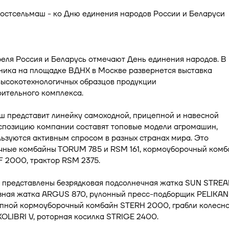
еля Россия и Беларусь отмечают День единения народов. В
ника на площадке ВДНХ в Москве развернется выставка
высокотехнологичных образцов продукции
ительного комплекса.
ш представит линейку самоходной, прицепной и навесной
кспозицию компании составят топовые модели агромашин,
ьзуются активным спросом в разных странах мира. Это
чные комбайны ТORUM 785 и RSM 161, кормоуборочный комб
F 2000, трактор RSM 2375.
т представлены безрядковая подсолнечная жатка SUN STRE
узная жатка ARGUS 870, рулонный пресс-подборщик PELIKAN
епной кормоуборочный комбайн STERH 2000, грабли колесн
OLIBRI V, роторная косилка STRIGE 2400.