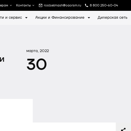
лерам
Контакты
rostselmash@oaorsm.ru
8 800 250-60-04
ти и сервис
Акции и Финансирование
Дилерская сеть
а
Записаться на экскурсию
марта, 2022
и
30