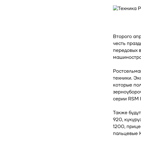
Второго апр
честь празд
передовых 
машиностро
Ростсельма
техники. Э
которые пол
зерноуборо
серии RSM 
Также буду
920, кукур
1200, приц
пальцевые K