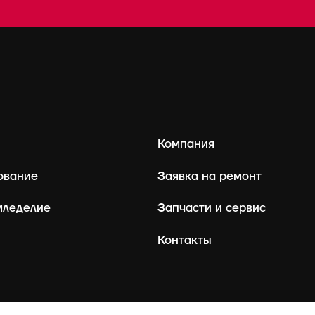
Компания
ование
Заявка на ремонт
мледелие
Запчасти и сервис
Контакты
rostselmash@oaorsm.ru