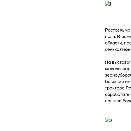
Ростсельма
поля. В рам
области, по
сельхозтехн
На выставо
модели: кор
зерноубороч
Больший инт
трактора Р
обработать 
пашней боле