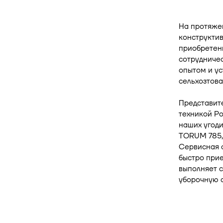
На протяжен
конструкти
приобретен
сотрудниче
опытом и ус
сельхозтова
Представите
техникой Р
наших угоди
TORUM 785, 
Сервисная с
быстро прие
выполняет 
уборочную с