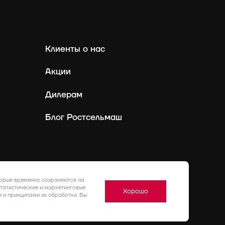
Клиенты о нас
Акции
Дилерам
Блог Ростсельмаш
Россия
Ру
торые временно сохраняются на
статистические и маркетинговые
Хорошо
 и принципами их обработки. Вы