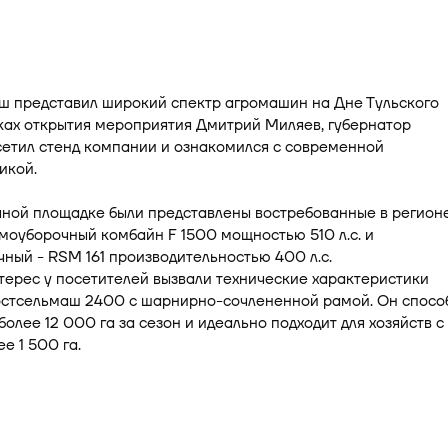
ш представил широкий спектр агромашин на Дне Тульского
ках открытия мероприятия Дмитрий Миляев, губернатор
сетил стенд компании и ознакомился с современной
икой.
чной площадке были представлены востребованные в регион
моуборочный комбайн F 1500 мощностью 510 л.с. и
ный - RSM 161 производительностью 400 л.с.
ерес у посетителей вызвали технические характеристики
остсельмаш 2400 с шарнирно-сочлененной рамой. Он спосо
более 12 000 га за сезон и идеально подходит для хозяйств с
е 1 500 га.