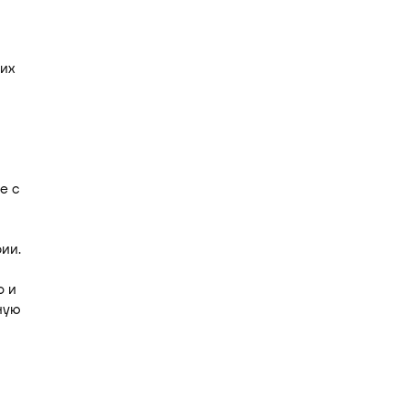
их
е с
ии.
о и
ную