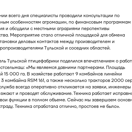
ии всего дня специалисты проводили консультации по
вным особенностям агромашин, по финансовым программам 
ия и обсудили с местными аграриями перспективы
ства. Мероприятие стало отличной площадкой для обмена
тановки деловых контактов между производителем и
ропроизводителями Тульской и соседних областей.
ль Тульской птицефабрики поделился впечатлением о работ
остсельмаш: «Мы являемся давними партнерами. Площадь
й 15 000 га. В хозяйстве работают 9 комбайнов линейки
3 комбайна RSM 161, а также несколько тракторов 2000 сер
лужба всегда оперативно откликается на заявки, инженеры
зжают и проводят обслуживание. Техника работает исправн
свои функции в полном объеме. Сейчас мы завершаем основ
траду. Техника отработала отлично, простоев не было».