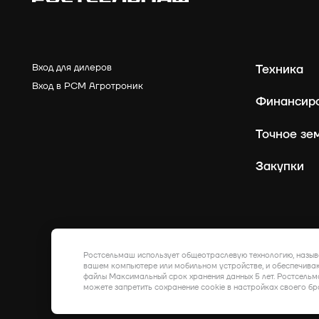
Вход для дилеров
Техника
Вход в РСМ Агротроник
Финансир
Точное зе
Закупки
Ростсельмаш использует общеотраслевую технологию, назыв
вашем компьютере или мобильном устройстве, и обеспечиваю
файлы Максимальный срок хранения данных 5 лет. Ростсельм
можете запретить сохранение cookie в настройках своего бр