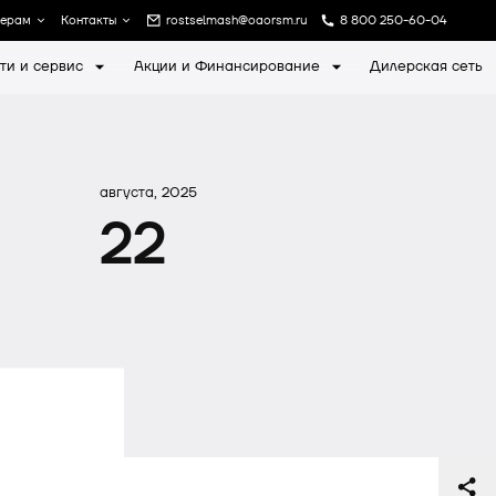
лерам
Контакты
rostselmash@oaorsm.ru
8 800 250-60-04
ти и сервис
Акции и Финансирование
Дилерская сеть
а
Записаться на экскурсию
августа, 2025
22