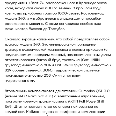
предприятия «Агат-7», расположенного в Краснодарском
крае, находится около 600 га земель. В прошлом году
хозяйство приобрело трактор 1000-серии, Ростсельмаш
модель 340, и мы обратились к владельцам с просьбой
рассказать о машине. С нами согласился пообщаться
механизатор Александр Трегубов.
Сначала вкратце напомним, что собой представляет собой
трактор модель 340. Это универсально-пропашные
тракторы классической компоновки с полным приводом (с
подключаемым передним мостом), полнокомплектным узлом
агрегатирования (тяговый брус, трехточка (Cat III/IIIN
грузоподъемностью 6 804 и Cat IVN/III грузоподъемностью 7
829 соответственно), ВОМ), гидравлической системой
производительностью 208 л/мин с четырьмя
гидроклапанами.
Агромашины комплектуются двигателями Cummins QSL 9.0
(номин 340 / макс 370 л. с.) с электронным управлением,
программируемой трансмиссией с АКПП Full PowerShift
16/9. Штатно поставляются со спаренной резиной на
задней оси. Кабина по уровню комфорта и комплектации