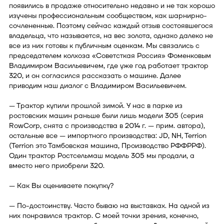
появились в продаже относительно недавно и не так хорошо
изучены профессиональным сообществом, как шарнирно-
сочлененные. Поэтому сейчас каждый отзыв состоявшегося
владельца, что называется, на вес золота, однако далеко не
все из них готовы к публичным оценкам. Мы связались с
председателем колхоза «Советсткая Россия» Фоменковым
Владимиром Васильевичем, где уже год работает трактор
320, и он согласился рассказать о машине. Далее
приводим наш диалог с Владимиром Васильевичем.
— Трактор купили прошлой зимой. У нас в парке из
ростовских машин раньше были лишь модели 305 (серия
RowCorp, снята с производства в 2014 г. — прим. автора),
остальные все — импортного производства: JD, NH, Terrion
(Terrion это Тамбовская машина, Производство РФФРРФ).
Один трактор Ростсельмаш модель 305 мы продали, а
вместо него приобрели 320.
— Как Вы оцениваете покупку?
— По-достоинству. Часто бываю на выставках. На одной из
них понравился трактор. С моей точки зрения, конечно,