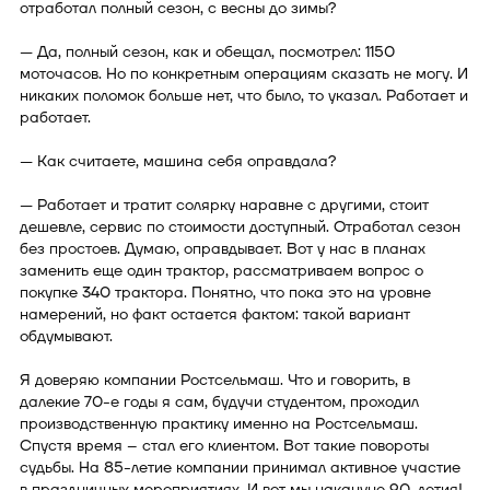
отработал полный сезон, с весны до зимы?
— Да, полный сезон, как и обещал, посмотрел: 1150
моточасов. Но по конкретным операциям сказать не могу. И
никаких поломок больше нет, что было, то указал. Работает и
работает.
— Как считаете, машина себя оправдала?
— Работает и тратит солярку наравне с другими, стоит
дешевле, сервис по стоимости доступный. Отработал сезон
без простоев. Думаю, оправдывает. Вот у нас в планах
заменить еще один трактор, рассматриваем вопрос о
покупке 340 трактора. Понятно, что пока это на уровне
намерений, но факт остается фактом: такой вариант
обдумывают.
Я доверяю компании Ростсельмаш. Что и говорить, в
далекие 70-е годы я сам, будучи студентом, проходил
производственную практику именно на Ростсельмаш.
Спустя время – стал его клиентом. Вот такие повороты
судьбы. На 85-летие компании принимал активное участие
в праздничных мероприятиях. И вот мы накануне 90-летия!