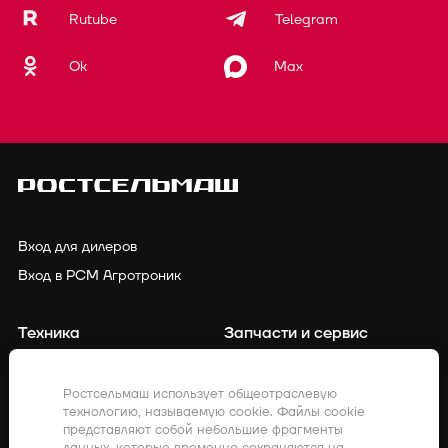
Rutube
Telegram
Ok
Max
Вход для дилеров
Вход в РСМ Агротроник
Техника
Запчасти и сервис
Финансирование
Контакты
Ростсельмаш использует общеотраслевую
технологию, называемую cookie. Файлы cookie
Точное земледелие
Клиенты о нас
представляют собой небольшие фрагменты
данных, которые временно сохраняются на