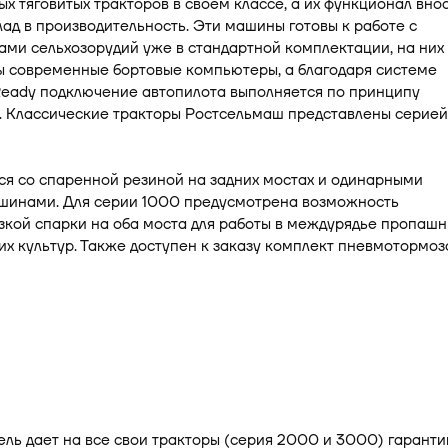
ых тяговитых тракторов в своем классе, а их функционал вно
ад в производительность. Эти машины готовы к работе с
ми сельхозорудий уже в стандартной комплектации, на них
ы современные бортовые компьютеры, а благодаря системе
Ready подключение автопилота выполняется по принципу
. Классические тракторы Ростсельмаш представлены серией
я со спаренной резиной на задних мостах и одинарными
шинами. Для серии 1000 предусмотрена возможность
зкой спарки на оба моста для работы в междурядье пропашн
их культур. Также доступен к заказу комплект пневмотормоз
ль дает на все свои тракторы (серия 2000 и 3000) гаранти