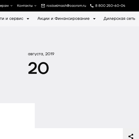
лерам
Контакты
rostselmash@oaorsm.ru
8 800 250-60-04
ти и сервис
Акции и Финансирование
Дилерская сеть
а
Записаться на экскурсию
августа, 2019
20