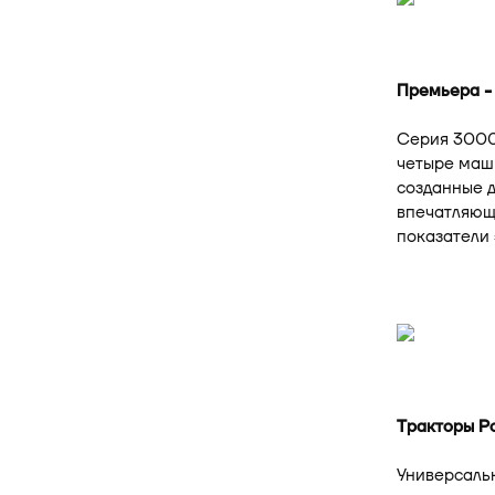
Премьера -
Серия 3000
четыре маши
созданные д
впечатляющи
показатели 
Тракторы Р
Универсаль