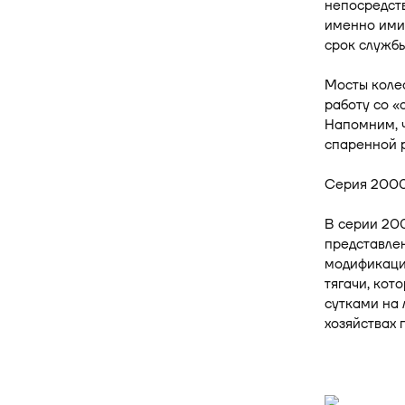
непосредств
именно ими
срок службы
Мосты коле
работу со «
Напомним, ч
спаренной р
Серия 2000
В серии 20
представле
модификаци
тягачи, кот
сутками на 
хозяйствах 