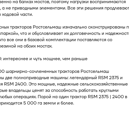
енно на балках мостов, поэтому нагрузки воспринимаются
, а не приводными элементами. Все эти решения продлеваю
 ходовой части.
сных тракторов Ростсельмаш изначально сконструированы п
спаркой», что и обусловливает их долговечность и надежност
то все они в базовой комплектации поставляются со
езиной на обоих мостах.
: интереснее и чуть мощнее, чем раньше
00 шарнирно-сочлененных тракторов Ростсельмаш
ны две полноприводные машины: легендарный RSM 2375 и
я RSM 2400. Это мощные, надежные сельскохозяйственные
орые владельцы ценят за способность работать круглыми
любых операциях. Порой на один трактор RSM 2375 | 2400 в
приходится 5 000 га земли и более.