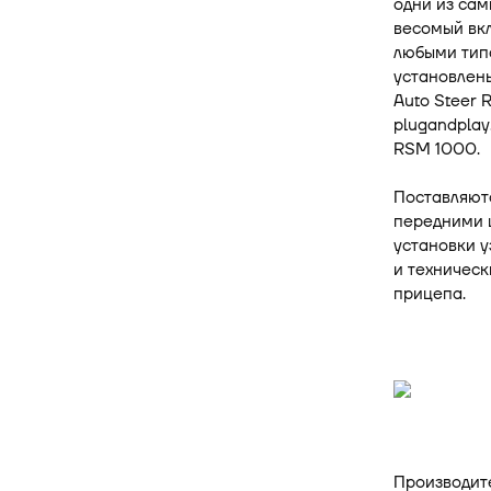
одни из сам
весомый вкл
любыми типа
установлен
Auto Steer 
plugandplay
RSM 1000.
Поставляютс
передними 
установки у
и техническ
прицепа.
Производите