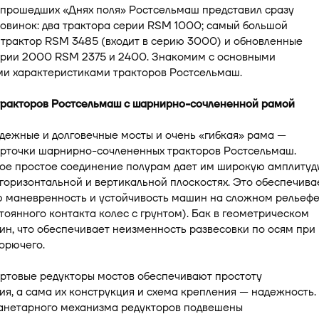
 прошедших «Днях поля» Ростсельмаш представил сразу
овинок: два трактора серии RSM 1000; самый большой
 трактор RSM 3485 (входит в серию 3000) и обновленные
ерии 2000 RSM 2375 и 2400. Знакомим с основными
ми характеристиками тракторов Ростсельмаш.
тракторов Ростсельмаш с шарнирно-сочлененной рамой
дежные и долговечные мосты и очень «гибкая» рама —
арточки шарнирно-сочлененных тракторов Ростсельмаш.
ое простое соединение полурам дает им широкую амплитуд
горизонтальной и вертикальной плоскостях. Это обеспечива
 маневренность и устойчивость машин на сложном рельеф
стоянного контакта колес с грунтом). Бак в геометрическом
н, что обеспечивает неизменность развесовки по осям при
орючего.
ртовые редукторы мостов обеспечивают простоту
я, а сама их конструкция и схема крепления — надежность.
анетарного механизма редукторов подвешены