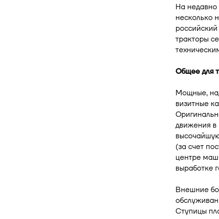
На недавно
несколько н
российский
тракторы с
технически
Общее для 
Мощные, на
визитные к
Оригинальн
движения в 
высочайшую
(за счет по
центре маши
выработке г
Внешние бо
обслуживани
Ступицы пл