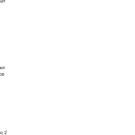
сит
ых
ов
ю 2