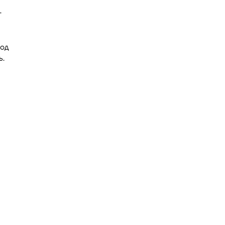
т
од
ь.