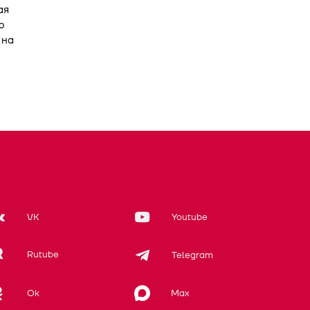
ая
ю
 на
VK
Youtube
Rutube
Telegram
Max
Ok