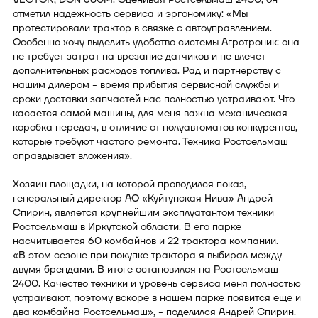
отметил надежность сервиса и эргономику: «Мы
протестировали трактор в связке с автоуправлением.
Особенно хочу выделить удобство системы Агротроник: она
не требует затрат на врезание датчиков и не влечет
дополнительных расходов топлива. Рад и партнерству с
нашим дилером - время прибытия сервисной службы и
сроки доставки запчастей нас полностью устраивают. Что
касается самой машины, для меня важна механическая
коробка передач, в отличие от полуавтоматов конкурентов,
которые требуют частого ремонта. Техника Ростсельмаш
оправдывает вложения».
Хозяин площадки, на которой проводился показ,
генеральный директор АО «Куйтунская Нива» Андрей
Спирин, является крупнейшим эксплуатантом техники
Ростсельмаш в Иркутской области. В его парке
насчитывается 60 комбайнов и 22 трактора компании.
«В этом сезоне при покупке трактора я выбирал между
двумя брендами. В итоге остановился на Ростсельмаш
2400. Качество техники и уровень сервиса меня полностью
устраивают, поэтому вскоре в нашем парке появится еще и
два комбайна Ростсельмаш», - поделился Андрей Спирин.