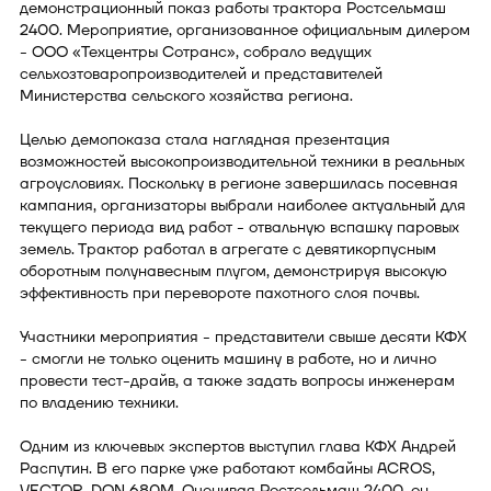
демонстрационный показ работы трактора Ростсельмаш
2400. Мероприятие, организованное официальным дилером
- ООО «Техцентры Сотранс», собрало ведущих
сельхозтоваропроизводителей и представителей
Министерства сельского хозяйства региона.
Целью демопоказа стала наглядная презентация
возможностей высокопроизводительной техники в реальных
агроусловиях. Поскольку в регионе завершилась посевная
кампания, организаторы выбрали наиболее актуальный для
текущего периода вид работ - отвальную вспашку паровых
земель. Трактор работал в агрегате с девятикорпусным
оборотным полунавесным плугом, демонстрируя высокую
эффективность при перевороте пахотного слоя почвы.
Участники мероприятия - представители свыше десяти КФХ
- смогли не только оценить машину в работе, но и лично
провести тест-драйв, а также задать вопросы инженерам
по владению техники.
Одним из ключевых экспертов выступил глава КФХ Андрей
Распутин. В его парке уже работают комбайны ACROS,
VECTOR, DON 680М. Оценивая Ростсельмаш 2400, он