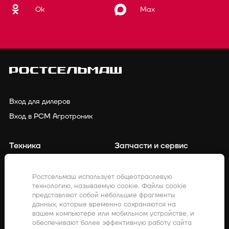
Ok
Max
Вход для дилеров
Вход в РСМ Агротроник
Техника
Запчасти и сервис
Финансирование
Контакты
Ростсельмаш использует общеотраслевую
технологию, называемую cookie. Файлы cookie
Точное земледелие
Клиенты о нас
представляют собой небольшие фрагменты
данных, которые временно сохраняются на
Закупки
Акции
вашем компьютере или мобильном устройстве, и
обеспечивают более эффективную работу сайта