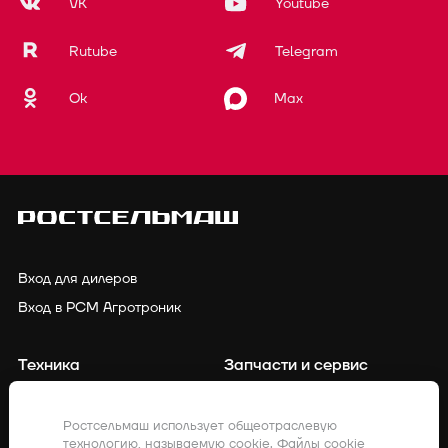
VK
Youtube
Rutube
Telegram
Ok
Max
Вход для дилеров
Вход в РСМ Агротроник
Техника
Запчасти и сервис
Финансирование
Контакты
Ростсельмаш использует общеотраслевую
технологию, называемую cookie. Файлы cookie
Точное земледелие
Клиенты о нас