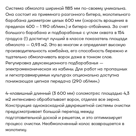
Система обмолота шириной 1185 мм по-своему уникальна.
Она состоит из приемного разгонного битера, молотильного
барабана диаметром целых 600 мм (скорость вращения в
пределах 400 – 1 190 об/мин.) и битера-отбойника. За счет
большого барабана и подбарабанья с углом охвата в 154
градуса (!) достигнут лучший в классе показатель площади
обмолота — 0,93 м2. Это во многом и определяет высокую
производительность комбайна, его способность бережно и
тщательно обмолачивать ворох даже в тонком слое.
Регулировка двухсекционного подбарабанья —
электромеханическая из кабины. Для работ на пропашных
и легкотравмируемых культурах опционально доступна
понижающая цепная передача (290 об/мин.)
4-клавишный длинный (3 600 мм) соломотряс площадью 4,3
м2 интенсивно обрабатывает ворох, отделяя все зерна.
Конструкция однокаскадной двухрешетной системы очистки
предусматривает большой перепад между
подготовительной доской и решетом, и это оптимизирует
процесс очистки. Необмолоченный колос возвращается в
молотилку.