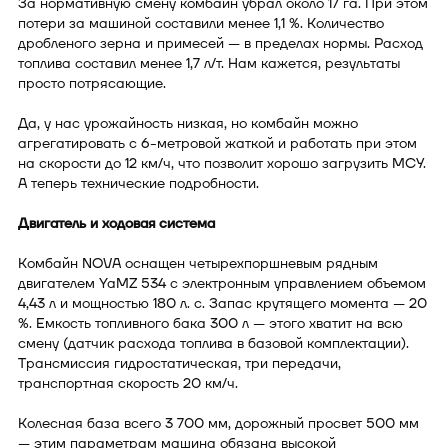
За нормативную смену комбайн убрал около 17 га. При этом
потери за машиной составили менее 1,1 %. Количество
дробленого зерна и примесей — в пределах нормы. Расход
топлива составил менее 1,7 л/т. Нам кажется, результаты
просто потрясающие.
Да, у нас урожайность низкая, но комбайн можно
агрегатировать с 6-метровой жаткой и работать при этом
на скорости до 12 км/ч, что позволит хорошо загрузить МСУ.
А теперь технические подробности.
Двигатель и ходовая система
Комбайн NOVA оснащен четырехпоршневым рядным
двигателем YaMZ 534 с электронным управлением объемом
4,43 л и мощностью 180 л. с. Запас крутящего момента — 20
%. Емкость топливного бака 300 л — этого хватит на всю
смену (датчик расхода топлива в базовой комплектации).
Трансмиссия гидростатическая, три передачи,
транспортная скорость 20 км/ч.
Колесная база всего 3 700 мм, дорожный просвет 500 мм
— этим параметрам машина обязана высокой